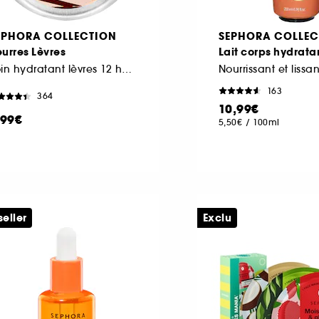
EPHORA COLLECTION
SEPHORA COLLEC
urres Lèvres
Lait corps hydrata
Soin hydratant lèvres 12 heures
Nourrissant et lissan
163
364
10,99€
,99€
5,50€
/
100ml
seller
Exclu