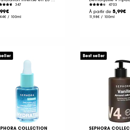
347
4703
,99€
5,99€
À partir de
,44€
/
100ml
11,98€
/
100ml
seller
Best seller
EPHORA COLLECTION
SEPHORA COLLEC