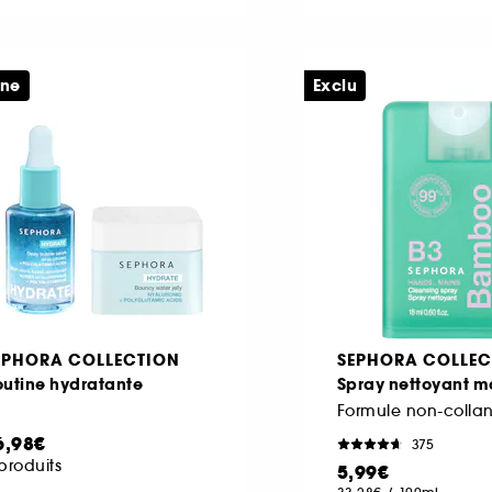
ine
Exclu
EPHORA COLLECTION
SEPHORA COLLEC
outine hydratante
Spray nettoyant m
6,98€
375
produits
5,99€