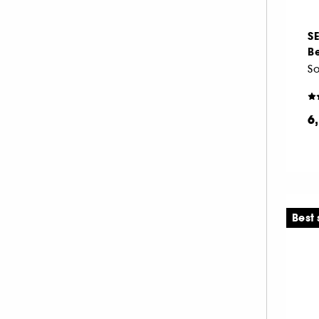
S
Be
6
Best 