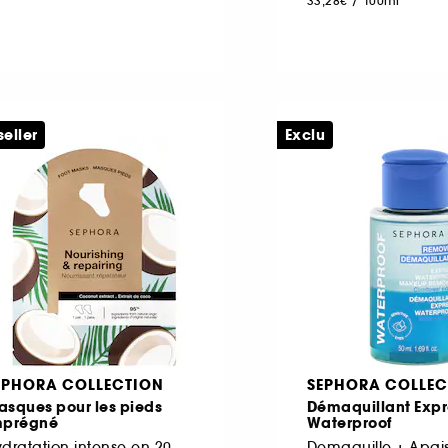
33,28€
/
100ml
seller
Exclu
EPHORA COLLECTION
SEPHORA COLLEC
asques pour les pieds
Démaquillant Expr
mprégné
Waterproof
Hydratation intense en 20 minutes
Demaquille + Apai