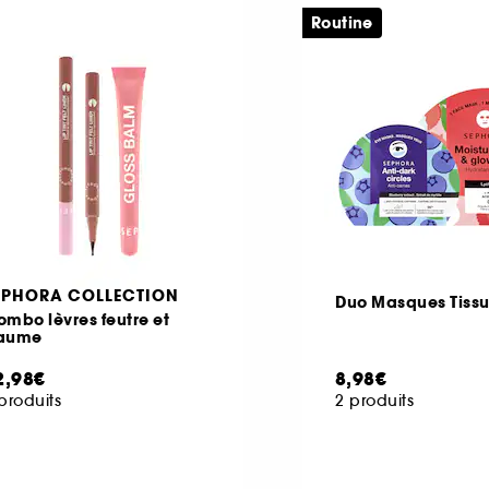
Routine
EPHORA COLLECTION
Duo Masques Tiss
mbo lèvres feutre et
aume
2,98€
8,98€
produits
2 produits