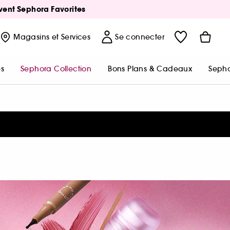
Avent Sephora Favorites
Magasins
et Services
Se connecter
s
Sephora Collection
Bons Plans & Cadeaux
Sepho