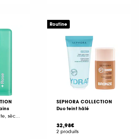
Routine
TION
SEPHORA COLLECTION
ains
Duo teint hâlé
Formule non-collante, sèche rapidement
32,98€
2 produits