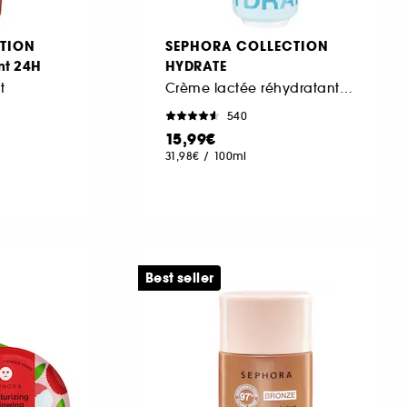
TION
SEPHORA COLLECTION
nt 24H
HYDRATE
t
Crème lactée réhydratante à l'Acide hyaluronique
540
15,99€
31,98€
/
100ml
Best seller