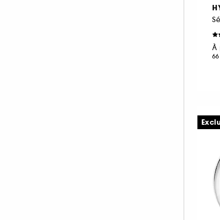
H
À 
66
Excl