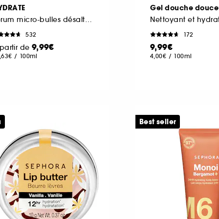
YDRATE
Gel douche douce
Sérum micro-bulles désaltérant à l'Acide hyaluronique + polyglutamique
Nettoyant et hydra
532
172
9,99€
9,99€
partir de
,63€
/
100ml
4,00€
/
100ml
u
Best seller