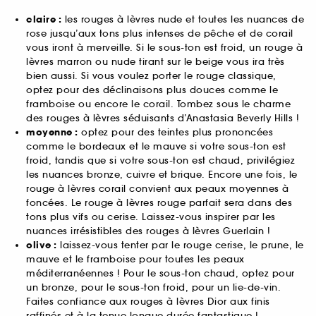
claire :
les rouges à lèvres nude et toutes les nuances de
rose jusqu’aux tons plus intenses de pêche et de corail
vous iront à merveille. Si le sous-ton est froid, un rouge à
lèvres marron ou nude tirant sur le beige vous ira très
bien aussi. Si vous voulez porter le rouge classique,
optez pour des déclinaisons plus douces comme le
framboise ou encore le corail. Tombez sous le charme
des rouges à lèvres séduisants d’Anastasia Beverly Hills !
moyenne :
optez pour des teintes plus prononcées
comme le bordeaux et le mauve si votre sous-ton est
froid, tandis que si votre sous-ton est chaud, privilégiez
les nuances bronze, cuivre et brique. Encore une fois, le
rouge à lèvres corail convient aux peaux moyennes à
foncées. Le rouge à lèvres rouge parfait sera dans des
tons plus vifs ou cerise. Laissez-vous inspirer par les
nuances irrésistibles des rouges à lèvres Guerlain !
olive :
laissez-vous tenter par le rouge cerise, le prune, le
mauve et le framboise pour toutes les peaux
méditerranéennes ! Pour le sous-ton chaud, optez pour
un bronze, pour le sous-ton froid, pour un lie-de-vin.
Faites confiance aux rouges à lèvres Dior aux finis
raffinés et à la tenue longue durée fantastique !