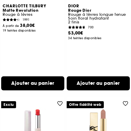
CHARLOTTE TILBURY
DIOR
Matte Revolution
Rouge Dior
Rouge à lèvres
Rouge à lèvres longue tenue
Soin floral hydratant
1991
2 finis
38,00€
À partir de
700
19 teintes disponibles
53,00€
34 teintes disponibles
Ajouter au panier
Ajouter au panier
Exclu
Offre fidélité web