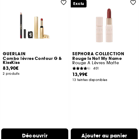
Exclu
GUERLAIN
SEPHORA COLLECTION
Combo lèvres Contour G &
Rouge Is Not My Name
KissKiss
Rouge A Lèvres Matte
83,90€
401
13,99€
2 produits
13 teintes disponibles
Découvrir
Ajouter au panier