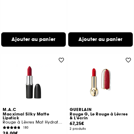
Ajouter au panier
Ajouter au panier
M.A.C
GUERLAIN
Macximal Silky Matte
Rouge G, Le Rouge à Lèvres
Lipstick
& L'écrin
Rouge à Lèvres Mat Hydratant
67,25€
180
2 produits
28,00€