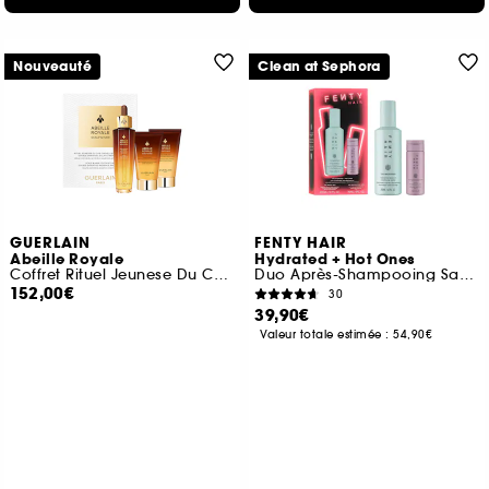
Nouveauté
Clean at Sephora
GUERLAIN
FENTY HAIR
Abeille Royale
Hydrated + Hot Ones
Coffret Rituel Jeunese Du Cuir Chevelu Et Du Cheveu
Duo Après-Shampooing Sans Rinçage + Protecteur Thermique
152,00€
30
39,90€
Valeur totale estimée :
54,90€