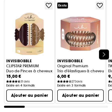
pour une mise en beauté pendant la nuit ou une
Exclu
retouche rapide dans la journée.
Ignorer le carrousel produits
INVISIBOBBLE
INVISIBOBBLE
I
CLIPSTAR PREMIUM
Original Premium
T
Duo de Pinces à cheveux
Trio d'élastiques à cheveux
El
15,00 €
6,00 €
9
31
avis
273
avis
Existe en 4 formats
Existe en 3 formats
Ex
Ajouter au panier
Ajouter au panier