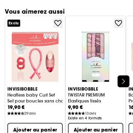
Vous aimerez aussi
Exclu
Ignorer le carrousel produits
INVISIBOBBLE
INVISIBOBBLE
I
Heatless baby Curl Set
TWISTAR PREMIUM
Bo
Set pour boucles sans chaleur
Elastiques tissés
P
19,90 €
9,90 €
1
Co
29
avis
13
avis
Existe en 4 formats
Ajouter au panier
Ajouter au panier