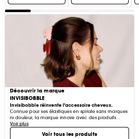
Découvrir la marque
INVISIBOBBLE
Invisibobble réinvente l’accessoire cheveux.
Connue pour ses élastiques en spirale sans marques
ni douleur, la marque innove avec des produits
tendance comme les kits de boucles sans chaleur.
Voir plus
Design, confort et tenue parfaite pour tous les types
Voir tous les produits
de cheveux. Des coiffures sans compromis, qui font