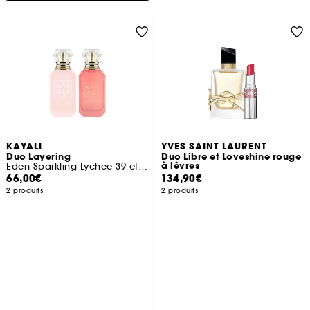
KAYALI
YVES SAINT LAURENT
Duo Layering
Duo Libre et Loveshine rouge
à lèvres
Eden Sparkling Lychee 39 et Yum Boujee Marshmallow 81
66,00€
134,90€
2 produits
2 produits