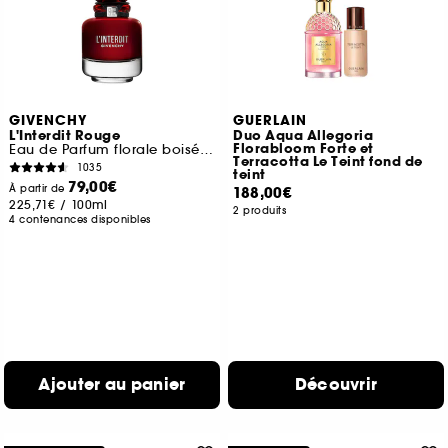
GIVENCHY
GUERLAIN
L'Interdit Rouge
Duo Aqua Allegoria
Florabloom Forte et
Eau de Parfum florale boisée épicée pour femme
Terracotta Le Teint fond de
1035
teint
79,00€
À partir de
188,00€
225,71€
/
100ml
2 produits
4 contenances disponibles
Ajouter au panier
Découvrir