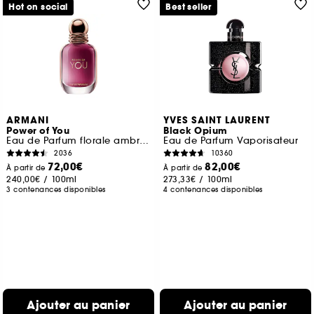
Hot on social
Best seller
ARMANI
YVES SAINT LAURENT
Power of You
Black Opium
Eau de Parfum florale ambrée fruitée pour femme
Eau de Parfum Vaporisateur
2036
10360
72,00€
82,00€
À partir de
À partir de
240,00€
/
100ml
273,33€
/
100ml
3 contenances disponibles
4 contenances disponibles
Ajouter au panier
Ajouter au panier