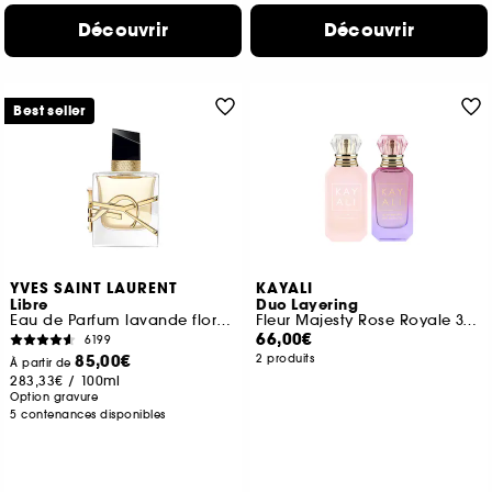
Découvrir
Découvrir
Best seller
YVES SAINT LAURENT
KAYALI
Libre
Duo Layering
Eau de Parfum lavande florale rechargeable pour femme
Fleur Majesty Rose Royale 31 et Yum Boujee Marshmallow 81
66,00€
6199
85,00€
2 produits
À partir de
283,33€
/
100ml
Option gravure
5 contenances disponibles