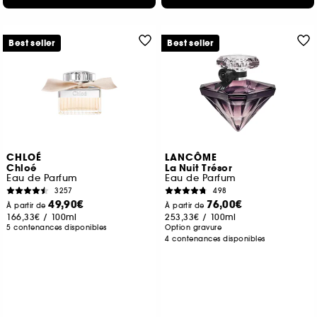
Best seller
Best seller
CHLOÉ
LANCÔME
Chloé
La Nuit Trésor
Eau de Parfum
Eau de Parfum
3257
498
49,90€
76,00€
À partir de
À partir de
166,33€
/
100ml
253,33€
/
100ml
5 contenances disponibles
Option gravure
4 contenances disponibles