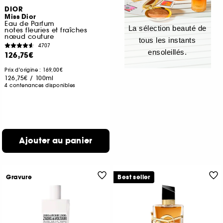
DIOR
Miss Dior
Eau de Parfum
La sélection beauté de
notes fleuries et fraîches
nœud couture
tous les instants
4707
ensoleillés.
126,75€
Prix d'origine : 169,00€
126,75€
/
100ml
4 contenances disponibles
Ajouter au panier
Gravure
Best seller