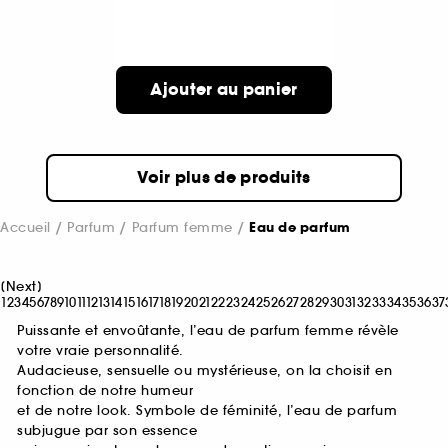
Ajouter au panier
Voir plus de produits
Accueil
Parfum
Parfum femme
Eau de parfum
[
Next
]
1
2
3
4
5
6
7
8
9
10
11
12
13
14
15
16
17
18
19
20
21
22
23
24
25
26
27
28
29
30
31
32
33
34
35
36
37
Puissante et envoûtante, l’eau de parfum femme révèle
votre vraie personnalité.
Audacieuse, sensuelle ou mystérieuse, on la choisit en
fonction de notre humeur
et de notre look. Symbole de féminité, l’eau de parfum
subjugue par son essence