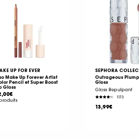
AKE UP FOR EVER
SEPHORA COLLEC
o Make Up Forever Artist
Outrageous Plump 
lor Pencil et Super Boost
Gloss
p Gloss
Gloss Repulpant
2,00€
1173
produits
13,99€