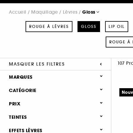
Gloss
Accueil
Maquillage
Lèvres
ROUGE À LÈVRES
GLOSS
LIP OIL
ROUGE À 
107 Pr
MASQUER LES FILTRES
MARQUES
CATÉGORIE
Nouv
Maquillage
PRIX
SEPHORA COLLECTION (6)
Lèvres
TEINTES
ANASTASIA BEVERLY HILLS (3)
Rouge à lèvres (149)
ARMANI (2)
EFFETS LÈVRES
Gloss (107)