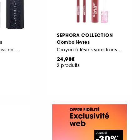
SEPHORA COLLECTION
s
Combo lèvres
Gloss Bomb Stix, Gloss en stick haute brillance
Crayon à lèvres sans transfert et Totally Juicy Lip Tint
24,98€
2 produits