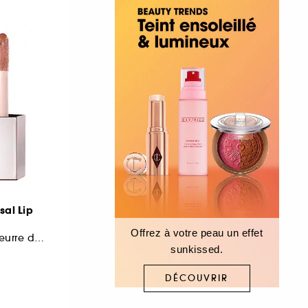
sal Lip
Offrez à votre peau un effet
Gloss à lèvres au beurre de karité
sunkissed.
DÉCOUVRIR