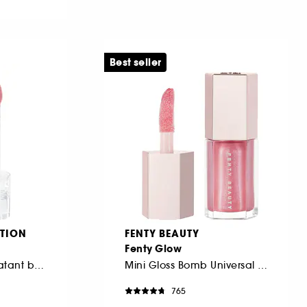
Best seller
TION
FENTY BEAUTY
Fenty Glow
Gloss à lèvres hydratant brillance effet miroir
Mini Gloss Bomb Universal Lip Luminizer
765