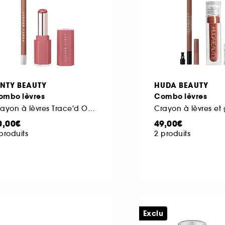
ENTY BEAUTY
HUDA BEAUTY
ombo lèvres
Combo lèvres
Crayon à lèvres Trace'd Out et Gloss Bomb Stix
Crayon à lèvres et 
0,00€
49,00€
produits
2 produits
Exclu