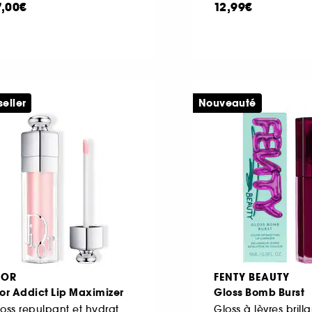
7,00€
12,99€
seller
Nouveauté
IOR
FENTY BEAUTY
or Addict Lip Maximizer
Gloss Bomb Burst
Gloss repulpant et hydratant
Gloss à lèvres brilla