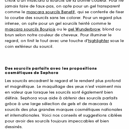
choix d'un mascara à sourcils de la bonne couleur. Pour ne
jamais faire de faux-pas, on opte pour un gel transparent
comme le
mascara sourcils Benefit
, qui se contente de fixer
la courbe des sourcils sans les colorer. Pour un regard plus
intense, on opte pour un gel sourcils teinté comme le
mascara sourcils Bourjois
ou le
gel Wunderbrow
, blond ou
brun selon notre couleur de cheveux. Pour illuminer le
regard, on finit le tout avec une touche d'
highlighter
sous le
coin extérieur du sourcil.
Des sourcils parfaits avec les propositions
cosmétiques de Sephora
Les sourcils encadrent le regard et le rendent plus profond
et magnétique. Le maquillage des yeux n’est vraiment mis
en valeur que lorsque les sourcils sont également bien
définis. Sephora vous aide à obtenir des sourcils parfaits
grâce à une large sélection de gels et de mascaras à
sourcils des plus grandes marques cosmétiques nationales
et internationales. Voici nos conseils et suggestions ciblées
pour avoir des sourcils toujours impeccables et bien
dessinés.