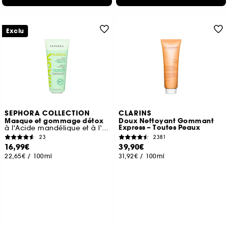
Exclu
SEPHORA COLLECTION
CLARINS
Masque et gommage détox
Doux Nettoyant Gommant
Express – Toutes Peaux
à l'Acide mandélique et à l'Argile blanche
23
2381
16,99€
39,90€
22,65€
/
100ml
31,92€
/
100ml