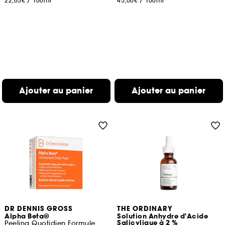
22,65€
/
100ml
45,00€
/
100ml
Ajouter au panier
Ajouter au panier
DR DENNIS GROSS
THE ORDINARY
Alpha Beta®
Solution Anhydre d'Acide
Salicylique à 2 %
Peeling Quotidien Formule Universelle