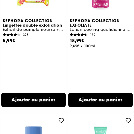
SEPHORA COLLECTION
SEPHORA COLLECTION
Lingettes double exfoliation
EXFOLIATE
Extrait de pamplemousse + Acides de fruits
Lotion peeling quotidienne avec 3% AHA + 2% vitamine C
378
139
5,99€
18,99€
9,49€
/
100ml
Ajouter au panier
Ajouter au panier