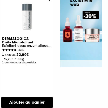
DERMALOGICA
Daily Microfoliant
Exfoliant doux enzymatique et mécanique
5367
22,00€
À partir de
169,23€
/
100g
3 contenances disponibles
Ajouter au panier