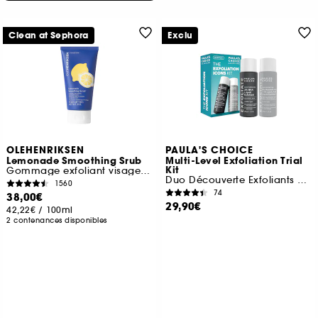
Clean at Sephora
Exclu
OLEHENRIKSEN
PAULA'S CHOICE
Lemonade Smoothing Srub
Multi-Level Exfoliation Trial
Kit
Gommage exfoliant visage retexturisant lissant aux AHA
Duo Découverte Exfoliants AHA + BHA
1560
74
38,00€
29,90€
42,22€
/
100ml
2 contenances disponibles