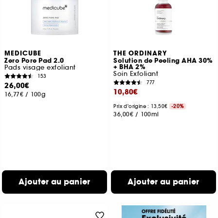
MEDICUBE
THE ORDINARY
Zero Pore Pad 2.0
Solution de Peeling AHA 30%
+ BHA 2%
Pads visage exfoliant
Soin Exfoliant
153
777
26,00€
10,80€
16,77€
/
100g
Prix d'origine : 13,50€
-20%
36,00€
/
100ml
Ajouter au panier
Ajouter au panier