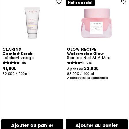
Hot on social
CLARINS
GLOW RECIPE
Comfort Scrub
Watermelon Glow
Exfoliant visage
Soin de Nuit AHA Mini
56
914
41,00€
22,00€
À partir de
82,00€
/
100ml
88,00€
/
100ml
2 contenances disponibles
Ajouter au panier
Ajouter au panier