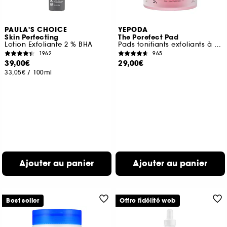
PAULA'S CHOICE
YEPODA
Skin Perfecting
The Porefect Pad
Lotion Exfoliante 2 % BHA
Pads tonifiants exfoliants à l'eau de rose, AHA, BHA et PHA
1962
965
39,00€
29,00€
33,05€
/
100ml
Ajouter au panier
Ajouter au panier
Best seller
Offre fidélité web