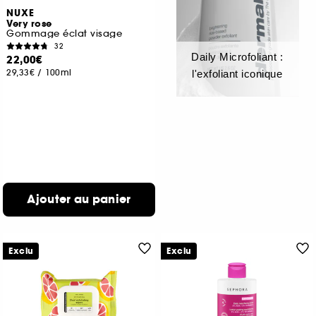
NUXE
Very rose
Gommage éclat visage
32
Daily Microfoliant :
22,00€
29,33€
/
100ml
l'exfoliant iconique
Ajouter au panier
Exclu
Exclu