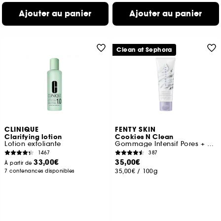
Ajouter au panier
Ajouter au panier
Clean at Sephora
CLINIQUE
FENTY SKIN
Clarifying lotion
Cookies N Clean
Lotion exfoliante
Gommage Intensif Pores + Points Noirs À L'Argile Fouettée
1467
387
33,00€
35,00€
À partir de
35,00€
/
100g
7 contenances disponibles