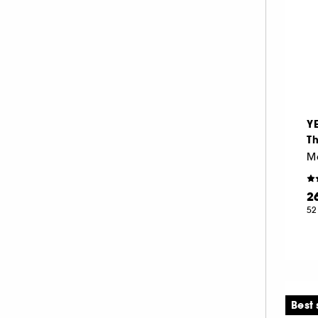
SHISEIDO (2)
SISLEY (8)
SUMMER FRIDAYS (2)
THE ORDINARY (1)
YEPODA (2)
Y
T
2
52
Best 