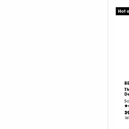
Hot o
B
T
D
3
18