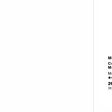
M
C
M
2
39