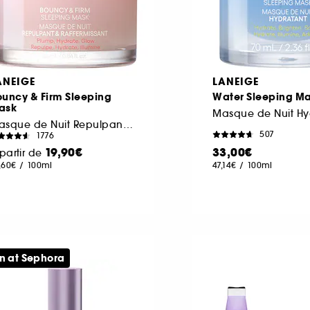
ANEIGE
LANEIGE
ouncy & Firm Sleeping
Water Sleeping M
ask
Masque de Nuit Hy
Masque de Nuit Repulpant & Raffermissant
507
1776
19,90€
33,00€
partir de
,60€
/
100ml
47,14€
/
100ml
n at Sephora