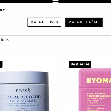
me
MASQUE TISSU
MASQUE CRÈME
duits
u
Best seller