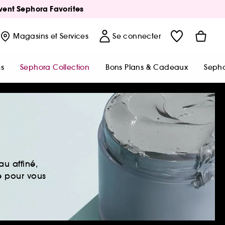
Avent Sephora Favorites
Magasins
et Services
Se connecter
s
Sephora Collection
Bons Plans & Cadeaux
Sepho
u affiné,
e pour vous