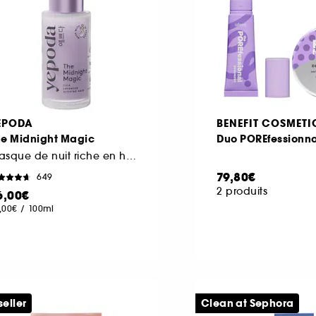
EPODA
BENEFIT COSMETI
he Midnight Magic
Duo POREfessionna
Masque de nuit riche en hydratation et à l'effet anti-âge
79,80€
649
2 produits
6,00€
,00€
/
100ml
seller
Clean at Sephora