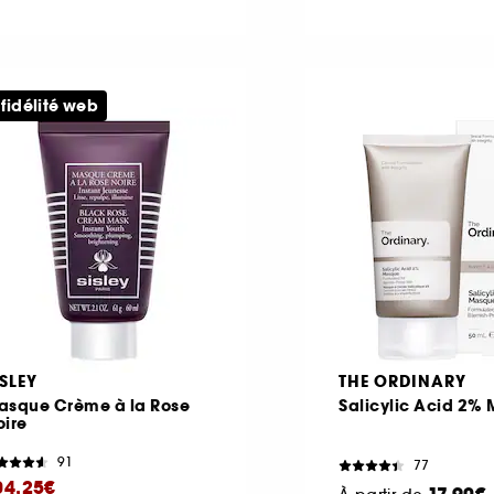
 fidélité web
ISLEY
THE ORDINARY
asque Crème à la Rose
Salicylic Acid 2%
oire
91
77
04,25€