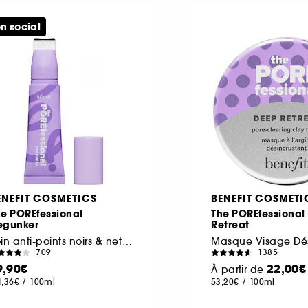
n social
ENEFIT COSMETICS
BENEFIT COSMETI
he POREfessional
The POREfessional
egunker
Retreat
Soin anti-points noirs & nettoyant des pores
709
1385
9,90€
22,00€
À partir de
1,36€
/
100ml
53,20€
/
100ml