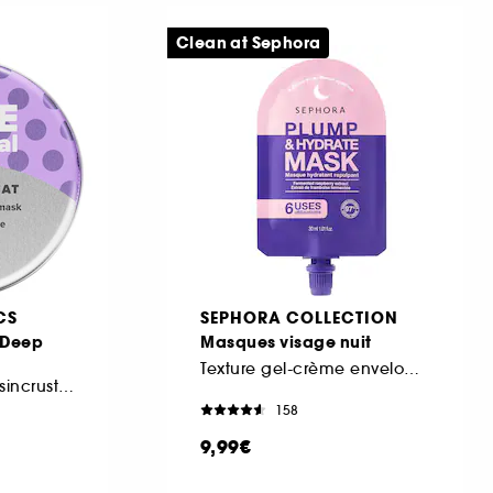
Clean at Sephora
CS
SEPHORA COLLECTION
 Deep
Masques visage nuit
Texture gel-crème enveloppante hydratante
Masque Visage Désincrustant à l'Argile
158
9,99€