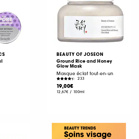
CS
BEAUTY OF JOSEON
l
Ground Rice and Honey
Glow Mask
Masque éclat tout-en-un
233
19,00€
12,67€
/
100ml