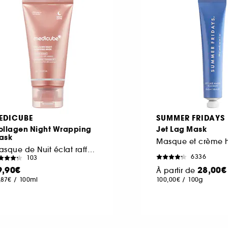
EDICUBE
SUMMER FRIDAYS
ollagen Night Wrapping
Jet Lag Mask
ask
Masque de Nuit éclat raffermissant
6336
103
9,90€
28,00€
À partir de
,87€
/
100ml
100,00€
/
100g