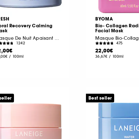
RESH
BYOMA
loral Recovery Calming
Bio- Collagen Rad
ask
Facial Mask
Masque De Nuit Apaisant Visage A La Vitamine C
1242
475
2,00€
22,00€
,00€
/
100ml
36,67€
/
100ml
seller
Best seller