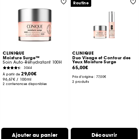
Routine
CLINIQUE
CLINIQUE
Moisture Surge™
Duo Visage et Contour des
Yeux Moisture Surge
Soin Auto-Réhydratant 100H
65,00€
3044
29,00€
À partir de
Prix d'origine :
77,00€
96,67€
/
100ml
2 produits
2 contenances disponibles
Ajouter au panier
Découvrir