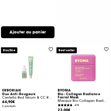
Ajouter au panier
Routine
Best seller
ERBORIAN
BYOMA
Duo Anti-Rougeurs
Bio- Collagen Radiance
Facial Mask
Centella Red Sérum & CC Red Correct
Masque Bio-Collagen Radiance
64,90€
478
2 produits
22,00€