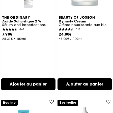
THE ORDINARY
BEAUTY OF JOSEON
Acide Salicylique 2 %
Dynasty Cream
Sérum anti-imperfections
Crème nourrissante aux bienfaits anti-âge
464
313
7,90€
24,00€
26,33€
/
100ml
48,00€
/
100ml
Ajouter au panier
Ajouter au panier
Routine
Best seller