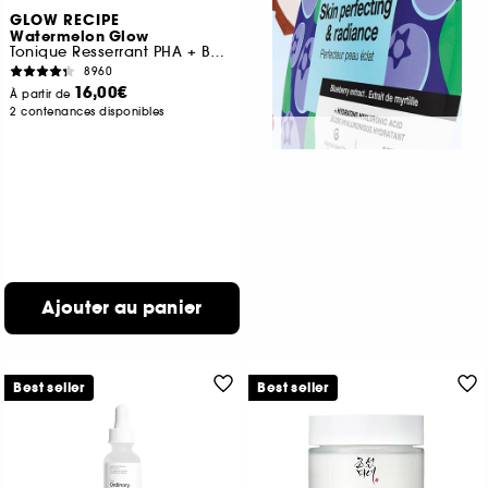
GLOW RECIPE
Watermelon Glow
Tonique Resserrant PHA + BHA Éclat Pastèque Mini
8960
16,00€
À partir de
2 contenances disponibles
Ajouter au panier
Best seller
Best seller