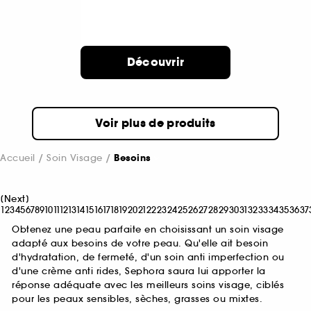
Découvrir
Voir plus de produits
Accueil
Soin Visage
Besoins
[
Next
]
1
2
3
4
5
6
7
8
9
10
11
12
13
14
15
16
17
18
19
20
21
22
23
24
25
26
27
28
29
30
31
32
33
34
35
36
37
Obtenez une peau parfaite en choisissant un soin visage
adapté aux besoins de votre peau. Qu'elle ait besoin
d'hydratation, de fermeté, d'un soin anti imperfection ou
d'une crème anti rides, Sephora saura lui apporter la
réponse adéquate avec les meilleurs soins visage, ciblés
pour les peaux sensibles, sèches, grasses ou mixtes.