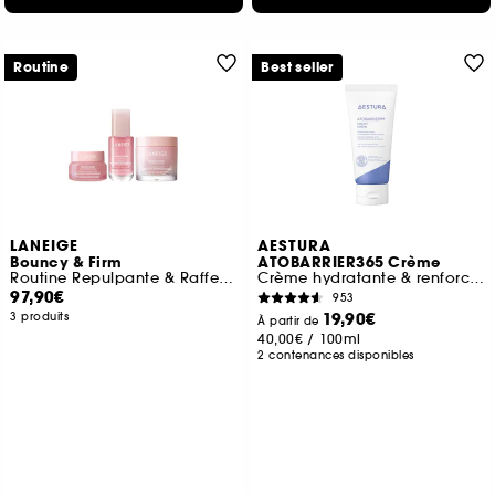
Routine
Best seller
LANEIGE
AESTURA
Bouncy & Firm
ATOBARRIER365 Crème
Routine Repulpante & Raffermissante
Crème hydratante & renforcant la barrière cutanée
97,90€
953
19,90€
3 produits
À partir de
40,00€
/
100ml
2 contenances disponibles