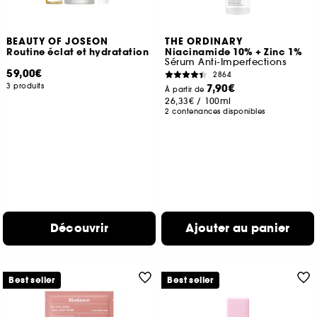
BEAUTY OF JOSEON
THE ORDINARY
Routine éclat et hydratation
Niacinamide 10% + Zinc 1%
Sérum Anti-Imperfections
59,00€
2864
3 produits
7,90€
À partir de
26,33€
/
100ml
2 contenances disponibles
Découvrir
Ajouter au panier
Best seller
Best seller