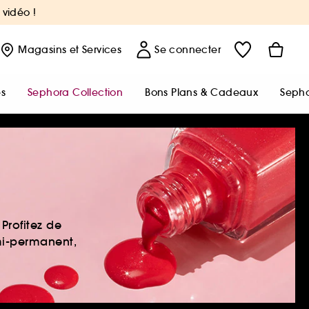
 vidéo !
Magasins
et Services
Se connecter
s
Sephora Collection
Bons Plans & Cadeaux
Sepho
Profitez de
mi-permanent,