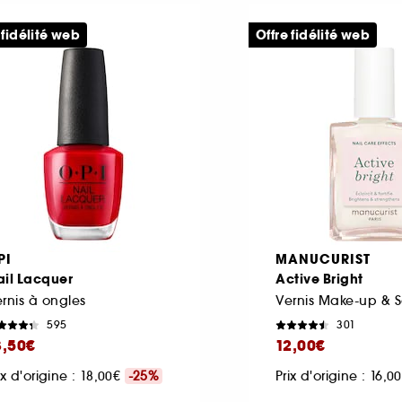
 fidélité web
Offre fidélité web
PI
MANUCURIST
ail Lacquer
Active Bright
rnis à ongles
Vernis Make-up & S
595
301
3,50€
12,00€
ix d'origine : 18,00€
-25%
Prix d'origine : 16,0