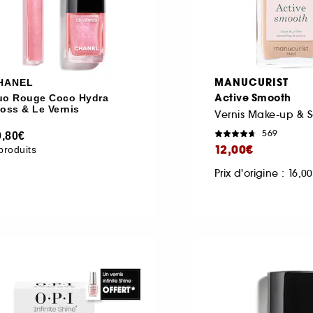
MANUCURIST
HANEL
Active Smooth
uo Rouge Coco Hydra
oss & Le Vernis
Vernis Make-up & S
569
9,80€
12,00€
produits
Prix d'origine : 16,0