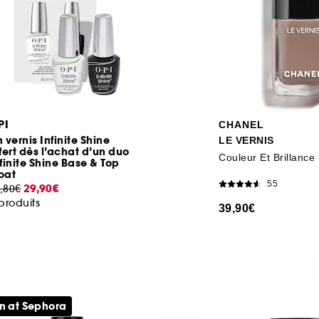
PI
CHANEL
 vernis Infinite Shine
LE VERNIS
fert dès l’achat d’un duo
finite Shine Base & Top
oat
55
29,90€
,80€
produits
39,90€
n at Sephora