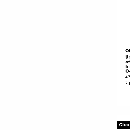
O
Un
of
In
C
49
2 
Clea