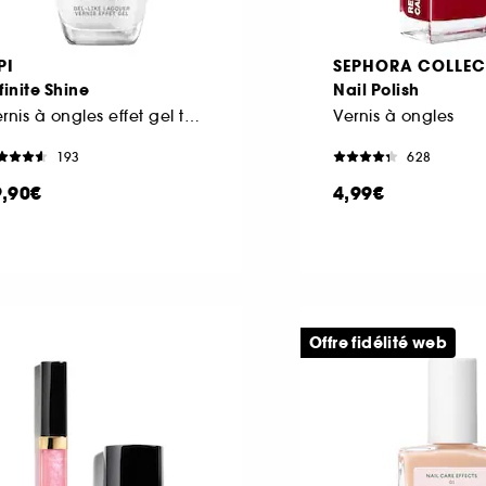
PI
SEPHORA COLLEC
finite Shine
Nail Polish
Vernis à ongles effet gel tenue jusqu'à 11 jours.
Vernis à ongles
193
628
9,90€
4,99€
Offre fidélité web