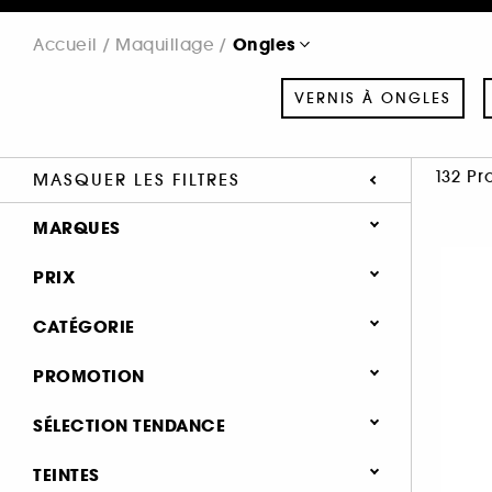
Ongles
Accueil
Maquillage
VERNIS À ONGLES
132 Pr
MASQUER LES FILTRES
MARQUES
PRIX
CATÉGORIE
SEPHORA COLLECTION (8)
Maquillage
PROMOTION
CHANEL (2)
Ongles (132)
DIOR (9)
0 (98)
SÉLECTION TENDANCE
Vernis à ongles (37)
HEROME (16)
25% (42)
Nouveauté (6)
Soin des ongles (47)
TEINTES
LE MINI MACARON (24)
25.1 (1)