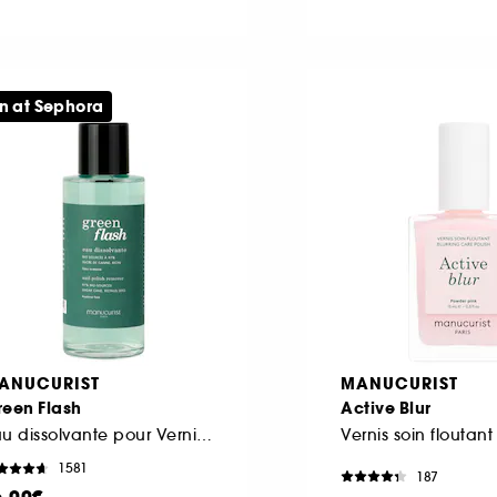
n at Sephora
ANUCURIST
MANUCURIST
reen Flash
Active Blur
Eau dissolvante pour Vernis Green Flash
1581
187