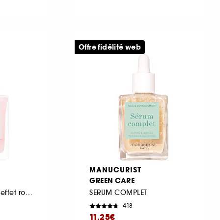
Offre fidélité web
MANUCURIST
GREEN CARE
Vernis soin floutant effet rose mat
SERUM COMPLET
418
11,25€