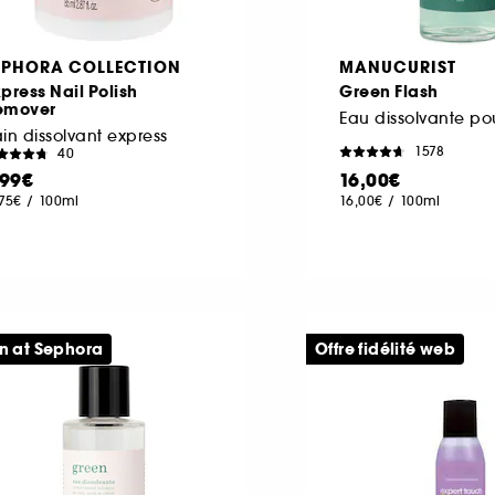
EPHORA COLLECTION
MANUCURIST
press Nail Polish
Green Flash
emover
in dissolvant express
1578
40
,99€
16,00€
,75€
/
100ml
16,00€
/
100ml
n at Sephora
Offre fidélité web