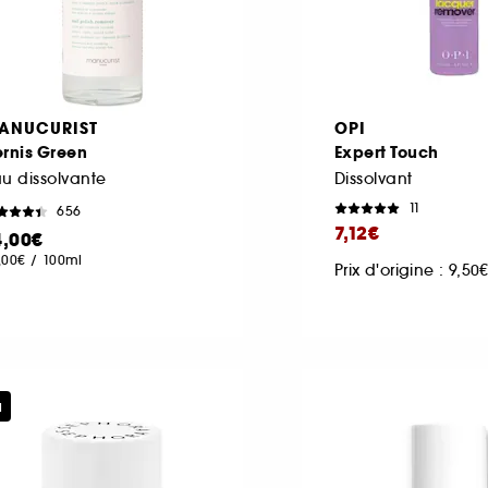
ANUCURIST
OPI
rnis Green
Expert Touch
u dissolvante
Dissolvant
11
656
7,12€
4,00€
,00€
/
100ml
Prix d'origine : 9,50
u