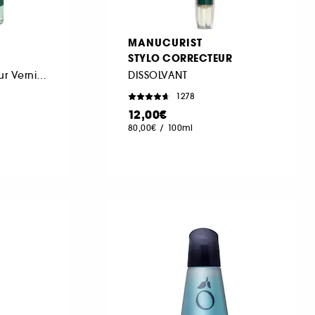
MANUCURIST
STYLO CORRECTEUR
Eau dissolvante pour Vernis Green Flash
DISSOLVANT
1278
12,00€
80,00€
/
100ml