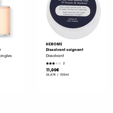
HEROME
r
Dissolvant soignant
 ongles
Dissolvant
2
11,00€
36,67€
/
100ml