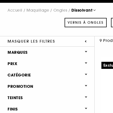
Dissolvant
Accueil
Maquillage
Ongles
VERNIS À ONGLES
9 Prod
MASQUER LES FILTRES
MARQUES
PRIX
Excl
CATÉGORIE
SEPHORA COLLECTION (2)
Maquillage
PROMOTION
DIOR (1)
Ongles
HEROME (2)
0 (8)
TEINTES
MANUCURIST (3)
Vernis à ongles (37)
25.1 (1)
FINIS
OPI (1)
Soin des ongles (47)