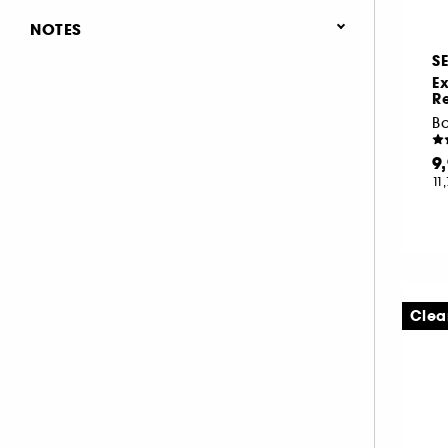
Naturel (5)
Top coat & base (30)
NOTES
Brillant/Glossy (3)
Transparent
Vert (1)
Vernis semi-permanent (13)
S
(1)
(4)
Ex
Dissolvant (9)
& plus (8)
R
Ba
& plus (9)
& plus (9)
9
11
& plus (9)
Clea