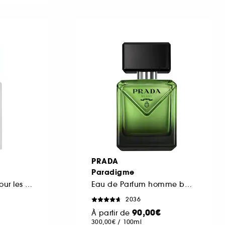
PRADA
Paradigme
Brume parfumée pour les cheveux et le corps
Eau de Parfum homme boisée ambrée rechargeable
2036
90,00€
À partir de
300,00€
/
100ml