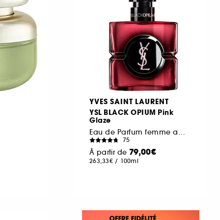
YVES SAINT LAURENT
YSL BLACK OPIUM Pink
Glaze
Eau de Parfum femme ambrée florale & note de fraise
75
79,00€
À partir de
263,33€
/
100ml