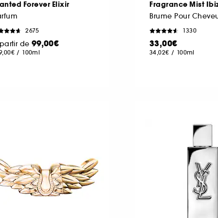
nted Forever Elixir
Fragrance Mist Ibi
arfum
2675
1330
99,00€
33,00€
partir de
9,00€
/
100ml
34,02€
/
100ml