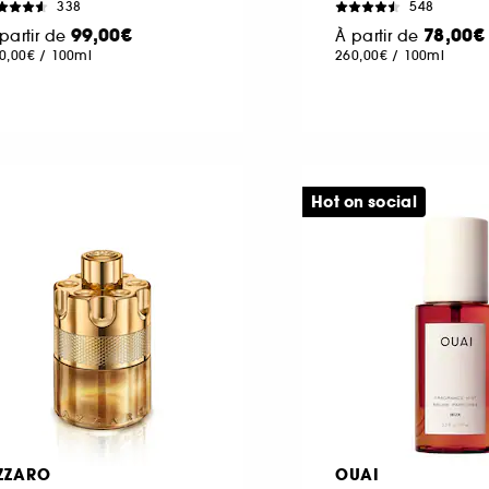
338
548
99,00€
78,00€
partir de
À partir de
0,00€
/
100ml
260,00€
/
100ml
Hot on social
ZZARO
OUAI