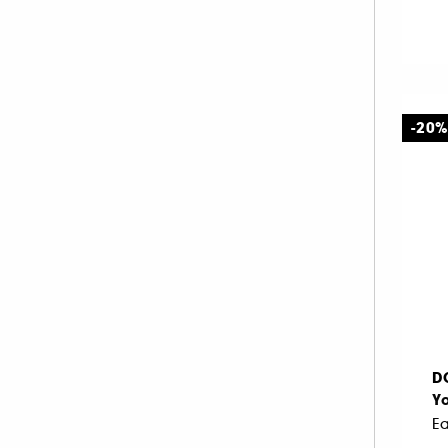
IKKS (22)
ISSEY MIYAKE (20)
JACADI (1)
JACADI (15)
-20%
JEAN PAUL GAULTIER (42)
JIMMY CHOO (26)
JO MALONE LONDON (64)
JULIETTE HAS A GUN (33)
KAYALI (42)
KENZO (29)
KÉRASTASE (1)
KIEHL'S SINCE 1851 (1)
D
KILIAN PARIS (43)
Yo
L'ARTISAN PARFUMEUR (61)
Ea
LACOSTE (23)