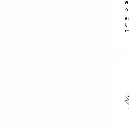
Wa
NEOM ORGANICS LONDON (4)
P
NINA RICCI (16)
NUXE (12)
À 
12
ONLY THE BRAVE (1)
OUAI (6)
PENHALIGON'S (59)
PHLUR (26)
PRADA (27)
RABANNE FRAGRANCES (55)
RARE BEAUTY (17)
REMINISCENCE (17)
RITUALS (26)
ROCHAS (26)
SALT AND STONE (4)
SERGE LUTENS (22)