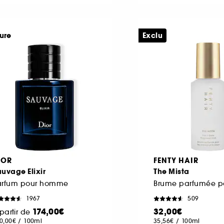
ure
Exclu
IOR
FENTY HAIR
uvage Elixir
The Mista
arfum pour homme
1967
509
174,00€
32,00€
partir de
0,00€
/
100ml
35,56€
/
100ml