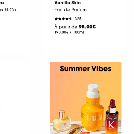
za
Vanilla Skin
Brume Pour Cheveux Et Corps
Eau de Parfum
325
95,00€
À partir de
190,00€
/
100ml