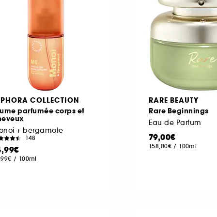
EPHORA COLLECTION
RARE BEAUTY
rume parfumée corps et
Rare Beginnings
heveux
Eau de Parfum
onoi + bergamote
79,00€
148
158,00€
/
100ml
4,99€
,99€
/
100ml