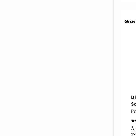
FENTY FRAGRANCE (1)
FENTY HAIR (1)
Grav
FENTY SKIN (3)
FLORAL STREET (1)
GISOU (12)
GIVENCHY (61)
GLOSSIER (15)
GUCCI (59)
GUERLAIN (97)
GUY LAROCHE (4)
HAIR RITUEL BY SISLEY (1)
D
Sa
HERMÈS (100)
P
HOLLISTER (14)
HUDA BEAUTY (1)
À 
HUGO BOSS (40)
29