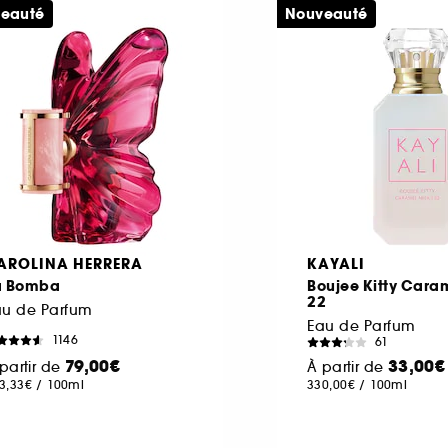
eauté
Nouveauté
AROLINA HERRERA
KAYALI
a Bomba
Boujee Kitty Caram
22
au de Parfum
Eau de Parfum
1146
61
79,00€
33,00€
partir de
À partir de
3,33€
/
100ml
330,00€
/
100ml