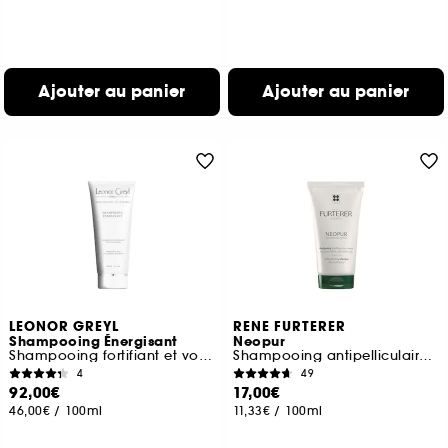
Ajouter au panier
Ajouter au panier
LEONOR GREYL
RENE FURTERER
Shampooing Énergisant
Neopur
Shampooing fortifiant et volumateur
Shampooing antipelliculaire équilibrant cuir chevelu sec
4
49
92,00€
17,00€
46,00€
/
100ml
11,33€
/
100ml