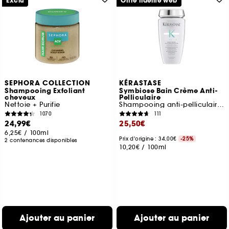
Exclu
Offre fidélité web
SEPHORA COLLECTION
KÉRASTASE
Shampooing Exfoliant
Symbiose Bain Crème Anti-
cheveux
Pelliculaire
Nettoie + Purifie
Shampooing anti-pelliculaire hydratant
1070
111
24,99€
25,50€
6,25€
/
100ml
Prix d'origine : 34,00€
-25%
2 contenances disponibles
10,20€
/
100ml
Ajouter au panier
Ajouter au panier