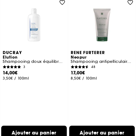
DUCRAY
RENE FURTERER
Elution
Neopur
Shampooing doux équilibrant antipelliculaire
Shampooing antipelliculaire équilibrant cuir chevelu gras
3
48
14,00€
17,00€
3,50€
/
100ml
8,50€
/
100ml
Ajouter au panier
Ajouter au panier