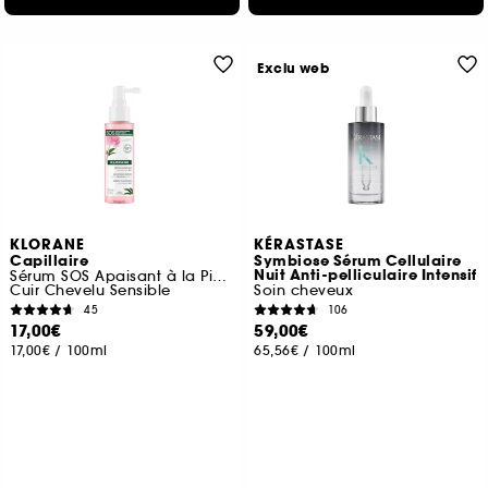
Exclu web
KLORANE
KÉRASTASE
Capillaire
Symbiose Sérum Cellulaire
Nuit Anti-pelliculaire Intensif
Sérum SOS Apaisant à la Pivoine BIO
Cuir Chevelu Sensible
Soin cheveux
45
106
17,00€
59,00€
17,00€
/
100ml
65,56€
/
100ml