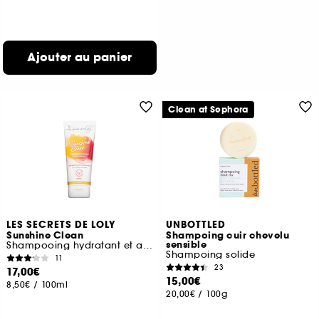
Ajouter au panier
Clean at Sephora
LES SECRETS DE LOLY
UNBOTTLED
Sunshine Clean
Shampoing cuir chevelu
sensible
Shampooing hydratant et anti-pelliculaire
Shampoing solide
11
23
17,00€
15,00€
8,50€
/
100ml
20,00€
/
100g