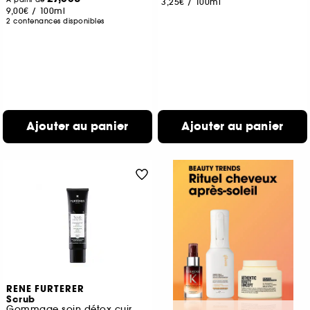
3,25€
/
100ml
9,00€
/
100ml
2 contenances disponibles
Ajouter au panier
Ajouter au panier
RENE FURTERER
Scrub
Gommage soin détox cuir chevelu