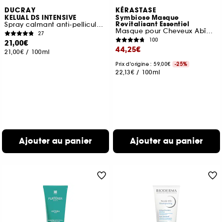
DUCRAY
KÉRASTASE
KELUAL DS INTENSIVE
Symbiose Masque
Revitalisant Essentiel
Spray calmant anti-pelliculaire
Masque pour Cheveux Abîmés
27
100
21,00€
44,25€
21,00€
/
100ml
Prix d'origine : 59,00€
-25%
22,13€
/
100ml
Ajouter au panier
Ajouter au panier