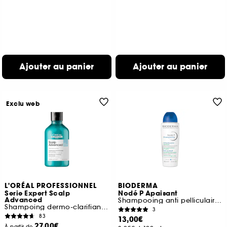
Ajouter au panier
Ajouter au panier
Exclu web
L'ORÉAL PROFESSIONNEL
BIODERMA
Serie Expert Scalp
Nodé P Apaisant
Advanced
Shampooing anti pelliculaire cuir chevelu sensible
Shampoing dermo-clarifiant anti-pelliculaire
3
83
13,00€
27,00€
À partir de