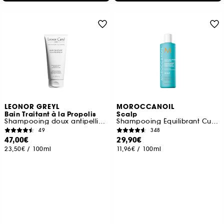
LEONOR GREYL
MOROCCANOIL
Bain Traitant à la Propolis
Scalp
Shampooing doux antipelliculaire
Shampooing Équilibrant Cuir Chevelu
49
348
47,00€
29,90€
23,50€
/
100ml
11,96€
/
100ml