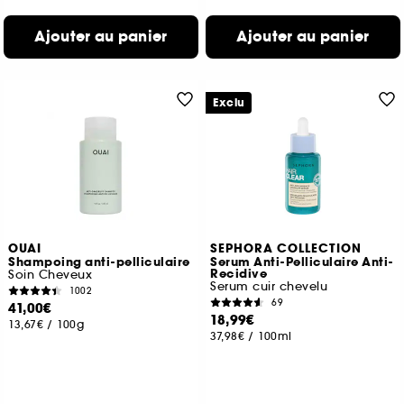
Ajouter au panier
Ajouter au panier
Exclu
OUAI
SEPHORA COLLECTION
Shampoing anti-pelliculaire
Serum Anti-Pelliculaire Anti-
Recidive
Soin Cheveux
Serum cuir chevelu
1002
69
41,00€
18,99€
13,67€
/
100g
37,98€
/
100ml