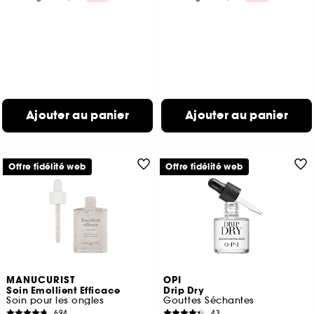
Ajouter au panier
Ajouter au panier
Offre fidélité web
Offre fidélité web
MANUCURIST
OPI
Soin Emollient Efficace
Drip Dry
Soin pour les ongles
Gouttes Séchantes
694
43