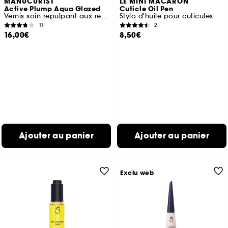
MANUCURIST
LE MINI MACARON
Active Plump Aqua Glazed
Cuticle Oil Pen
Vernis soin repulpant aux reflets bleu holographique
Stylo d'huile pour cuticules
11
2
16,00€
8,50€
Ajouter au panier
Ajouter au panier
Exclu web