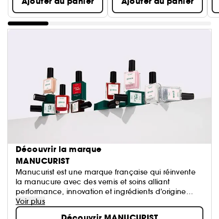
Ajouter au panier
Ajouter au panier
Découvrir la marque
MANUCURIST
Manucurist est une marque française qui réinvente
la manucure avec des vernis et soins alliant
performance, innovation et ingrédients d’origine
naturelle. Des formules plus clean pour des ongles
Voir plus
sublimés, sans compromis sur la couleur ou la tenue.
Découvrir MANUCURIST