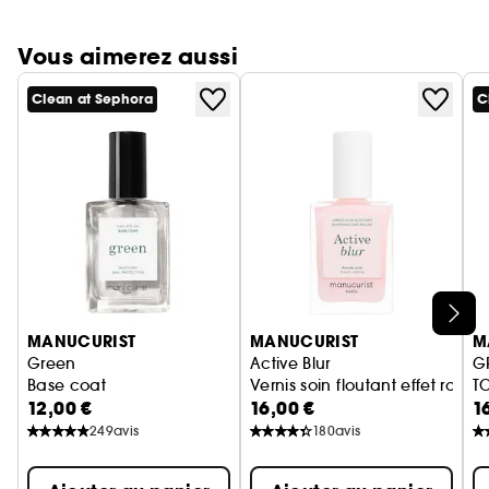
Vous aimerez aussi
Clean at Sephora
C
Ignorer le carrousel produits
MANUCURIST
MANUCURIST
M
Green
Active Blur
G
Base coat
Vernis soin floutant effet rose 
T
12,00 €
16,00 €
1
249
avis
180
avis