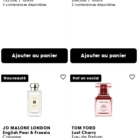
133,00€
/
100ml
264,00€
/
100ml
3 contenances disponibles
2 contenances disponibles
Ajouter au panier
Ajouter au panier
Nouveauté
Hot on social
JO MALONE LONDON
TOM FORD
English Pear & Freesia
Lost Cherry
Cologne
Eau de Parfum