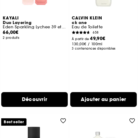
KAYALI
CALVIN KLEIN
Duo Layering
ck one
Eden Sparkling Lychee 39 et Yum Boujee Marshmallow 81
Eau de Toilette
66,00€
658
49,90€
2 produits
À partir de
130,00€
/
100ml
3 contenances disponibles
Découvrir
Ajouter au panier
Best seller