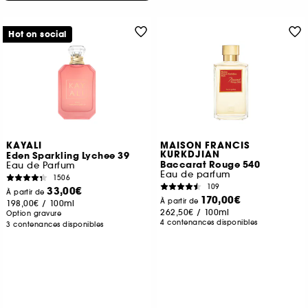
Hot on social
KAYALI
MAISON FRANCIS
KURKDJIAN
Eden Sparkling Lychee 39
Baccarat Rouge 540
Eau de Parfum
Eau de parfum
1506
109
33,00€
À partir de
170,00€
À partir de
198,00€
/
100ml
262,50€
/
100ml
Option gravure
4 contenances disponibles
3 contenances disponibles