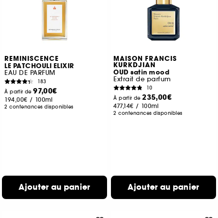
REMINISCENCE
MAISON FRANCIS
KURKDJIAN
LE PATCHOULI ELIXIR
OUD satin mood
EAU DE PARFUM
Extrait de parfum
183
10
97,00€
À partir de
235,00€
À partir de
194,00€
/
100ml
477,14€
/
100ml
2 contenances disponibles
2 contenances disponibles
Ajouter au panier
Ajouter au panier