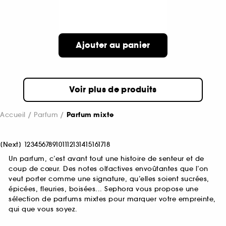
Ajouter au panier
Voir plus de produits
Accueil
Parfum
Parfum mixte
[
Next
]
1
2
3
4
5
6
7
8
9
10
11
12
13
14
15
16
17
18
Un parfum, c’est avant tout une histoire de senteur et de
coup de cœur. Des notes olfactives envoûtantes que l’on
veut porter comme une signature, qu’elles soient sucrées,
épicées, fleuries, boisées... Sephora vous propose une
sélection de parfums mixtes pour marquer votre empreinte,
qui que vous soyez.