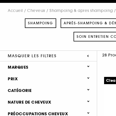
Accueil
Cheveux
Shampoing & apres shampoing
SHAMPOING
APRÈS-SHAMPOING & DÉ
SOIN ENTRETIEN C
28 Pro
MASQUER LES FILTRES
MARQUES
PRIX
Clea
CATÉGORIE
AMIKA (3)
Cheveux
NATURE DE CHEVEUX
AUTHENTIC BEAUTY CONCEPT (1)
Shampoing & apres shampoing
AVEDA (2)
Gras (18)
PRÉOCCUPATIONS CHEVEUX