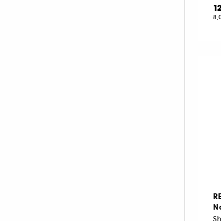
1
8,
R
N
Sh