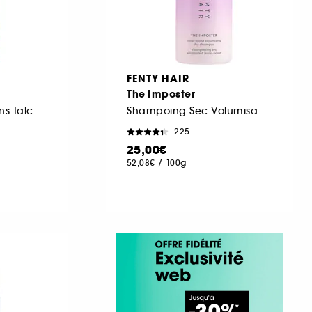
FENTY HAIR
The Imposter
s Talc
Shampoing Sec Volumisant Invisi-Boost
225
25,00€
52,08€
/
100g