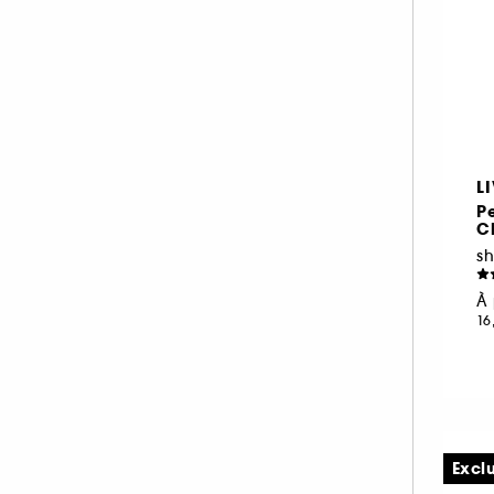
L
P
C
s
À 
16
Excl