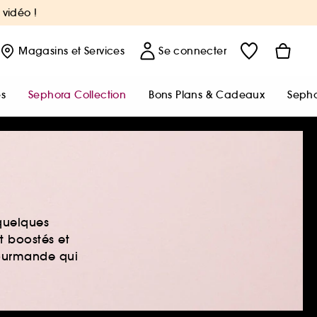
 vidéo !
Magasins
et Services
Se connecter
s
Sephora Collection
Bons Plans & Cadeaux
Sepho
quelques
t boostés et
gourmande qui