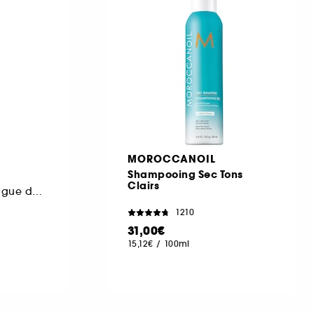
MOROCCANOIL
Shampooing Sec Tons
Clairs
Shampoing sec longue durée
1210
31,00€
15,12€
/
100ml