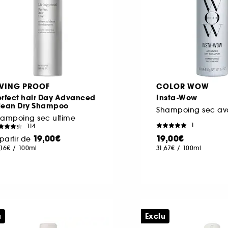
IVING PROOF
COLOR WOW
erfect hair Day Advanced
Insta-Wow
lean Dry Shampoo
Shampoing sec a
hampoing sec ultime
1
114
19,00€
19,00€
partir de
,16€
/
100ml
31,67€
/
100ml
u
Exclu