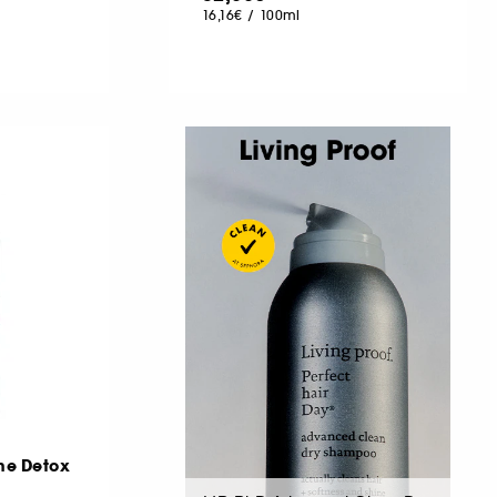
16,16€
/
100ml
me Detox