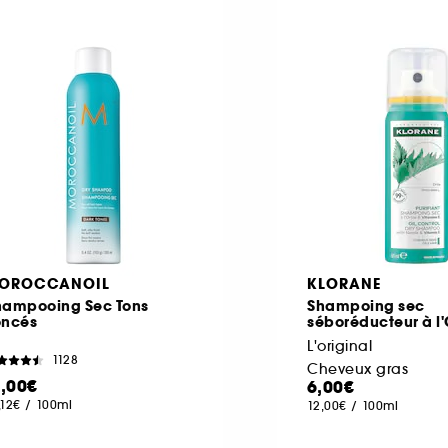
OROCCANOIL
KLORANE
hampooing Sec Tons
Shampoing sec
oncés
séboréducteur à l'
L'original
1128
Cheveux gras
1,00€
6,00€
,12€
/
100ml
12,00€
/
100ml