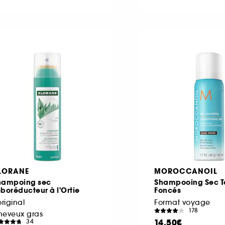
LORANE
MOROCCANOIL
hampoing sec
Shampooing Sec T
boréducteur à l'Ortie
Foncés
original
Format voyage
178
heveux gras
14,50€
34