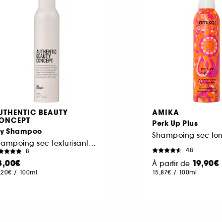
UTHENTIC BEAUTY
AMIKA
ONCEPT
Perk Up Plus
ry Shampoo
Shampoing sec texturisant et rafraîchissant
48
8
3,00€
19,90€
À partir de
,20€
/
100ml
15,87€
/
100ml