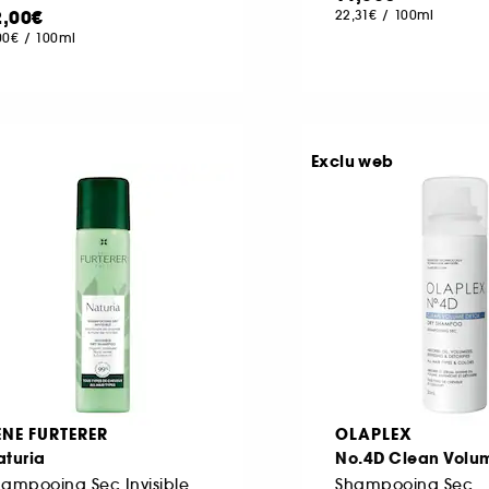
2,00€
22,31€
/
100ml
00€
/
100ml
Exclu web
ENE FURTERER
OLAPLEX
aturia
No.4D Clean Volu
ampooing Sec Invisible
Shampooing Sec