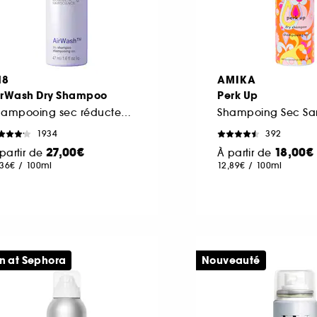
18
AMIKA
irWash Dry Shampoo
Perk Up
Shampooing sec réducteur de sébum et anti-odeurs
Shampoing Sec San
1934
392
27,00€
18,00€
partir de
À partir de
,36€
/
100ml
12,89€
/
100ml
n at Sephora
Nouveauté