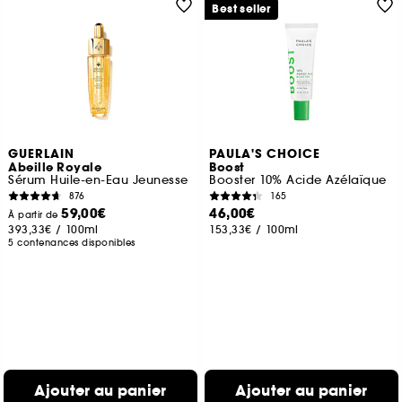
Best seller
GUERLAIN
PAULA'S CHOICE
Abeille Royale
Boost
Sérum Huile-en-Eau Jeunesse
Booster 10% Acide Azélaïque
876
165
59,00€
46,00€
À partir de
393,33€
/
100ml
153,33€
/
100ml
5 contenances disponibles
Ajouter au panier
Ajouter au panier