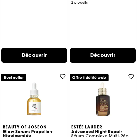
2 produits
Découvrir
Découvrir
Best seller
Offre fidélité web
BEAUTY OF JOSEON
ESTÉE LAUDER
Glow Serum: Propolis +
Advanced Night Repair
Niacinamide
Sérum Complexe Multi-Réparation Synchronisée