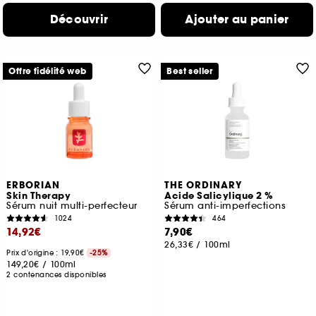
Découvrir
Ajouter au panier
Offre fidélité web
Best seller
ERBORIAN
THE ORDINARY
Skin Therapy
Acide Salicylique 2 %
Sérum nuit multi-perfecteur
Sérum anti-imperfections
1024
464
14,92€
7,90€
26,33€
/
100ml
Prix d'origine : 19,90€
-25%
149,20€
/
100ml
2 contenances disponibles