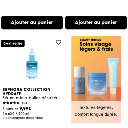
Ajouter au panier
Ajouter au panier
Best seller
SEPHORA COLLECTION
HYDRATE
Sérum micro-bulles désaltérant à l'Acide hyaluronique + polyglutamique
534
Textures légères,
9,99€
À partir de
66,63€
/
100ml
confort longue durée.
2 contenances disponibles