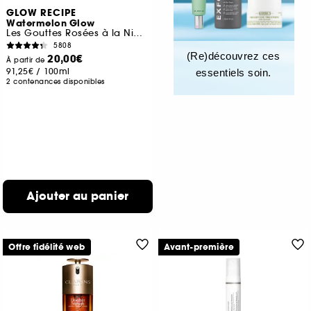
GLOW RECIPE
Watermelon Glow
Les Gouttes Rosées à la Niacinamide Jumbo
5808
(Re)découvrez ces
20,00€
À partir de
91,25€
/
100ml
essentiels soin.
2 contenances disponibles
Ajouter au panier
Offre fidélité web
Avant-première