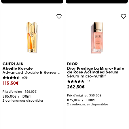
GUERLAIN
DIOR
Abeille Royale
Dior Prestige La Micro-Huile
de Rose Activated Serum
Advanced Double R Renew Et Repair Serum
Sérum micro-nutritif
636
54
115,50€
262,50€
Prix d'origine : 154,00€
Prix d'origine : 350,00€
385,00€
/
100ml
875,00€
/
100ml
2 contenances disponibles
2 contenances disponibles