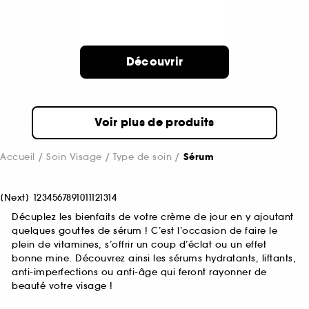
Découvrir
Voir plus de produits
Accueil
Soin Visage
Type de soin
Sérum
[
Next
]
1
2
3
4
5
6
7
8
9
10
11
12
13
14
Décuplez les bienfaits de votre crème de jour en y ajoutant
quelques gouttes de sérum ! C’est l’occasion de faire le
plein de vitamines, s’offrir un coup d’éclat ou un effet
bonne mine. Découvrez ainsi les sérums hydratants, liftants,
anti-imperfections ou anti-âge qui feront rayonner de
beauté votre visage !