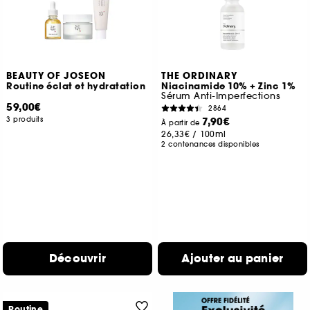
BEAUTY OF JOSEON
THE ORDINARY
Routine éclat et hydratation
Niacinamide 10% + Zinc 1%
Sérum Anti-Imperfections
59,00€
2864
3 produits
7,90€
À partir de
26,33€
/
100ml
2 contenances disponibles
Découvrir
Ajouter au panier
Routine