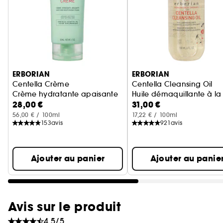
Ignorer le carrousel produits
ERBORIAN
ERBORIAN
Centella Crème
Centella Cleansing Oil
Crème hydratante apaisante
Huile démaquillante à la
28,00 €
31,00 €
56,00 € / 100ml
17,22 € / 100ml
153
avis
921
avis
Ajouter au panier
Ajouter au panie
Avis sur le produit
4.5/5