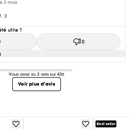
is 3 mois
. :)
i
été utile ?
0
0
u
Vous avez vu 2 avis sur 430
Voir plus d'avis
Best seller