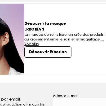
Découvrir la marque
ERBORIAN
La marque de soins Erborian crée des produits
au croisement entre le soin et le maquillage.
Ils répondent à une volonté précise de la marqu
Voir plus
C’EST VOTRE PEAU, SOYEZ-EN FIER.E !
Découvrir Erborian
Adresse e-mail
a par email
de réduction ainsi que les