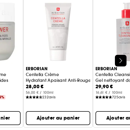
ERBORIAN
ERBORIAN
ème
Centella Crème
Centella Cleans
Rides
Hydratant Apaisant Anti-Rougeurs
Gel nettoyant do
28,00 €
29,90 €
56,00 € / 100ml
16,61 € / 100ml
5%
232
avis
725
avis
nier
Ajouter au panier
Ajouter a