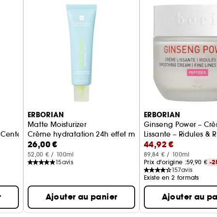
ERBORIAN
ERBORIAN
Matte Moisturizer
Ginseng Power – Cr
 Centella Asiatica apaisante
Crème hydratation 24h effet matifiant
Lissante – Ridules & 
26,00 €
44,92 €
52,00 € / 100ml
89,84 € / 100ml
15
avis
Prix d'origine :
59,90 €
-2
157
avis
Existe en 2 formats
r
Ajouter au panier
Ajouter au pa