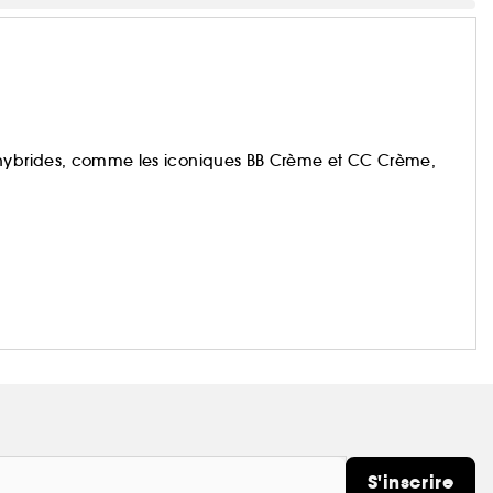
 hybrides, comme les iconiques BB Crème et CC Crème,
e : vous faire redécouvrir votre peau.
S'inscrire