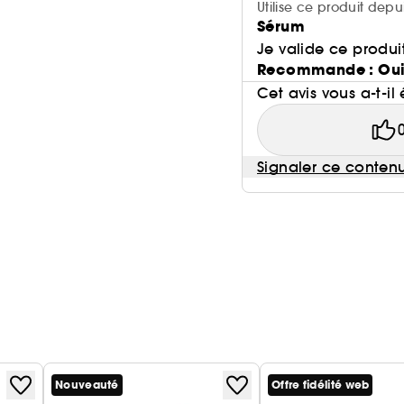
Utilise ce produit depu
Sérum
Je valide ce produit
Recommande : Ou
Cet avis vous a-t-il 
Signaler ce conten
Nouveauté
Offre fidélité web