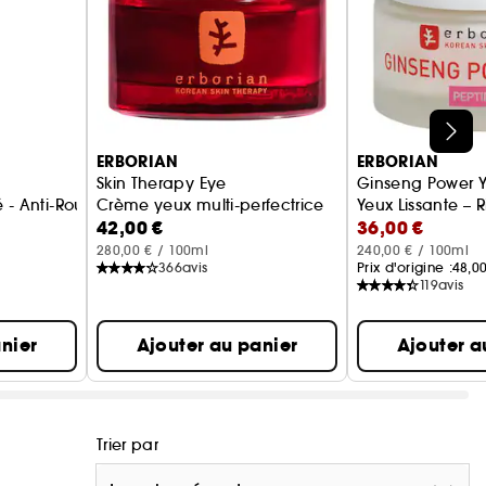
ERBORIAN
ERBORIAN
Skin Therapy Eye
Ginseng Power 
é - Anti-Rougeurs et Apaisant
Crème yeux multi-perfectrice
Yeux Lissante – R
42,00 €
36,00 €
280,00 € / 100ml
240,00 € / 100ml
366
avis
Prix d'origine :
48,0
119
avis
nier
Ajouter au panier
Ajouter a
Trier par