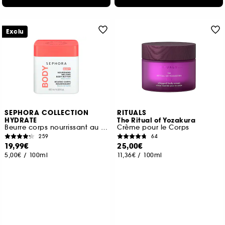
Exclu
SEPHORA COLLECTION
RITUALS
HYDRATE
The Ritual of Yozakura
Beurre corps nourrissant au Beurre de karité
Crème pour le Corps
259
64
19,99€
25,00€
5,00€
/
100ml
11,36€
/
100ml