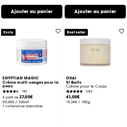
Ajouter au panier
Ajouter au panier
Exclu
Best seller
EGYPTIAN MAGIC
OUAI
Crème multi-usages pour la
St Barts
peau
Crème pour le Corps
180
1285
27,00€
41,00€
À partir de
90,00€
/
100ml
19,34€
/
100g
3 contenances disponibles