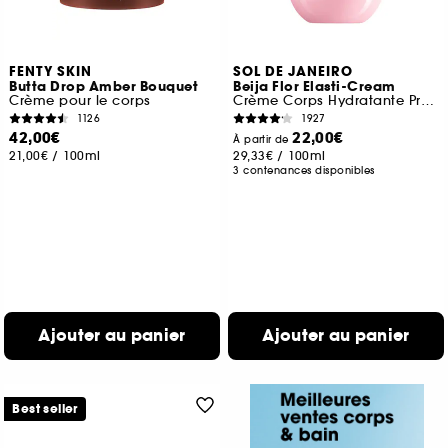
FENTY SKIN
SOL DE JANEIRO
Butta Drop Amber Bouquet
Beija Flor Elasti-Cream
Crème pour le corps
Crème Corps Hydratante Pro-Élasticité
1126
1927
42,00€
22,00€
À partir de
21,00€
/
100ml
29,33€
/
100ml
3 contenances disponibles
Ajouter au panier
Ajouter au panier
Best seller