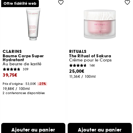
Offre fidélité web
CLARINS
RITUALS
Baume Corps Super
The Ritual of Sakura
Hydratant
Crème pour le Corps
Au beurre de karité
144
309
25,00€
39,75€
11,36€
/
100ml
Prix d'origine : 53,00€
-25%
19,88€
/
100ml
2 contenances disponibles
Ajouter au panier
Ajouter au panier