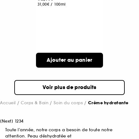
31,00€
/
100ml
Ajouter au panier
Voir plus de produits
Accueil
Corps & Bain
Soin du corps
Crème hydratante
[
Next
]
1
2
3
4
Toute l’année, notre corps a besoin de toute notre
attention. Peau déshydratée et