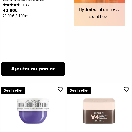
1149
Hydratez, illuminez,
42,00€
21,00€
/
100ml
scintillez.
Ajouter au panier
Best seller
Best seller