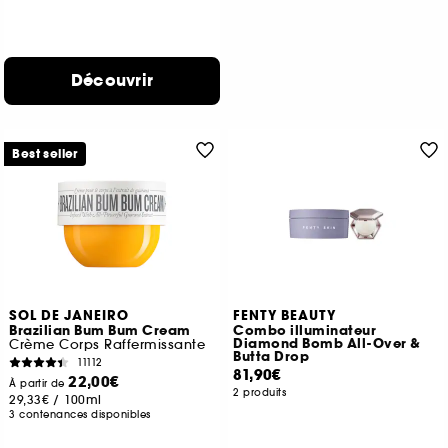
Découvrir
Best seller
SOL DE JANEIRO
FENTY BEAUTY
Brazilian Bum Bum Cream
Combo illuminateur
Diamond Bomb All-Over &
Crème Corps Raffermissante
Butta Drop
11112
81,90€
22,00€
À partir de
2 produits
29,33€
/
100ml
3 contenances disponibles