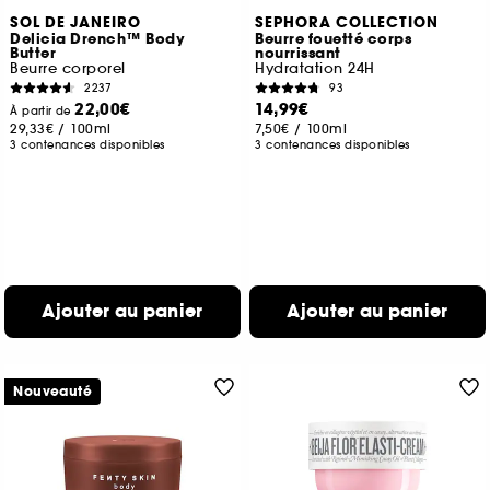
SOL DE JANEIRO
SEPHORA COLLECTION
Delicia Drench™ Body
Beurre fouetté corps
Butter
nourrissant
Beurre corporel
Hydratation 24H
2237
93
22,00€
14,99€
À partir de
29,33€
/
100ml
7,50€
/
100ml
3 contenances disponibles
3 contenances disponibles
Ajouter au panier
Ajouter au panier
Nouveauté