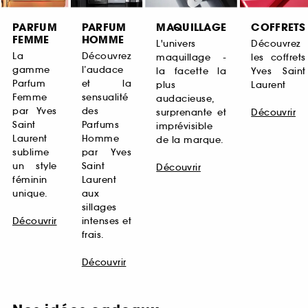
PARFUM
PARFUM
MAQUILLAGE
COFFRETS
FEMME
HOMME
L'univers
Découvrez
La
Découvrez
maquillage -
les coffrets
gamme
l’audace
la facette la
Yves Saint
Parfum
et la
plus
Laurent
Femme
sensualité
audacieuse,
par Yves
des
surprenante et
Découvrir
Saint
Parfums
imprévisible
Laurent
Homme
de la marque.
sublime
par Yves
un style
Saint
Découvrir
féminin
Laurent
unique.
aux
sillages
Découvrir
intenses et
frais.
Découvrir