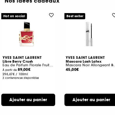
Nos idées cadeaux
Hot on social
Best seller
YVES SAINT LAURENT
YVES SAINT LAURENT
Libre Berry Crush
Mascara Lash Latex
Eau de Parfum Florale Fruitée pour femme
Mascara Noir A
89,00€
45,00€
À partir de
296,67€
/
100ml
3 contenances disponibles
Ajouter au panier
Ajouter au panier