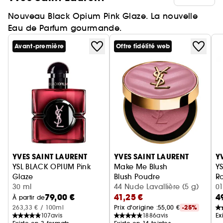
Nouveau Black Opium Pink Glaze. La nouvelle
Eau de Parfum gourmande.
Avant-première
Offre fidélité web
Ignorer le carrousel produits
YVES SAINT LAURENT
YVES SAINT LAURENT
Y
YSL BLACK OPIUM Pink
Make Me Blush
YS
Glaze
Blush Poudre
Ro
Eau de Parfum femme ambrée florale & note de fraise
30 ml
44 Nude Lavallière (5 g)
01
79,00 €
41,25 €
4
À partir de
263,33 € / 100ml
Prix d'origine :
55,00 €
-25%
107
avis
1886
avis
Ex