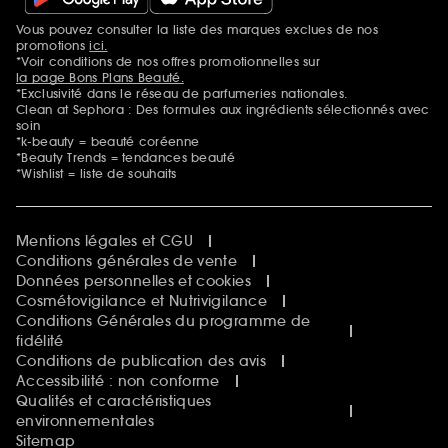
Sephora Prize
Sephora Beautiful Club
Vous pouvez consulter la liste des marques exclues de nos
Mentions additionnelles
Clean at Sephora
promotions
ici.
Idées & Inspirations Beauté
*Voir conditions de nos offres promotionnelles sur
la page Bons Plans Beauté.
*Exclusivité dans le réseau de parfumeries nationales.
Clean at Sephora : Des formules aux ingrédients sélectionnés avec
soin
*k-beauty = beauté coréenne
*Beauty Trends = tendances beauté
*Wishlist = liste de souhaits
Mentions légales et CGU
Conditions générales de vente
Données personnelles et cookies
Cosmétovigilance et Nutrivigilance
Conditions Générales du programme de
fidélité
Conditions de publication des avis
Accessibilité : non conforme
Qualités et caractéristiques
environnementales
Sitemap