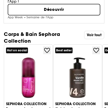
l'App !
Découvrir
App Week = Semaine de l'App
Corps & Bain Sephora
Voir tout
Collection
Hot on social
Best seller
E
Ignorer le carrousel produits
SEPHORA COLLECTION
SEPHORA COLLECTION
S