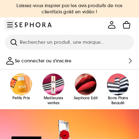
Aller au menu
Aller au contenu principal
Aller au pied de page
Laissez-vous inspirer par les avis produits de nos
client(e)s gold en vidéo !
Recherche
Se connecter ou s'inscrire
Petits Prix
Meilleures
Sephora Edit
Bons Plans
ventes
Beauté