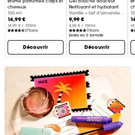
Brume parfumée corps et
Gel douche douceur
B
cheveux
Nettoyant et hydratant
c
Cerise + crème fouettée
100 ml
Vanille + lait d'amande
Va
1
14,99 €
9,99 €
1
(300 ml)
14,99 € / 100ml
4,00 € / 100ml
14
375
avis
178
avis
Existe en 5 formats
Découvrir
Découvrir