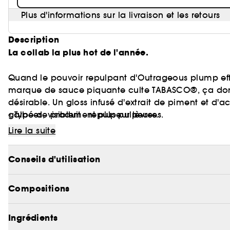
Plus d'informations sur la livraison et les retours
Description
La collab la plus hot de l'année.
Quand le pouvoir repulpant d'Outrageous plump eff
marque de sauce piquante culte TABASCO®, ça donn
désirable. Un gloss infusé d'extrait de piment et d'
galbées, visiblement plus pulpeuses.
- Type de produit : repulpeur lèvres.
Lire la suite
Décliné en 4 teintes aux intensités inspirées des sa
- Fini : brillant.
votre niveau de piquant.
Conseils d'utilisation
- Bénéfice : repulpant.
Compositions
- Ingrédient actif : acide hyaluronique (hydratation)
Du vert au noir en passant par le brun et le rouge, 
Ingrédients