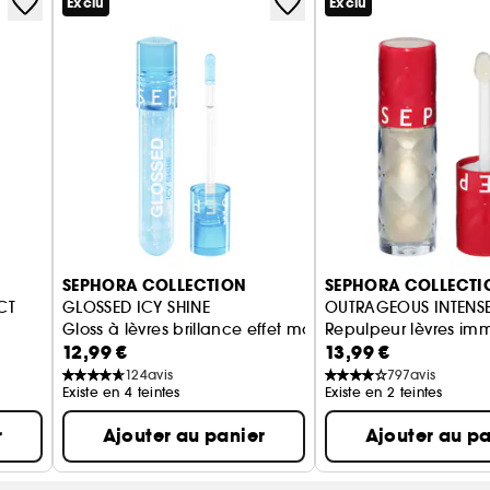
Exclu
Exclu
audacieux.
Difficile de choisir ?
Optez pour le coffret en édition 
tester seul(e)… ou à partager.
SEPHORA COLLECTION
SEPHORA COLLECTI
CT
GLOSSED ICY SHINE
OUTRAGEOUS INTENS
Gloss à lèvres brillance effet mouillé
Repulpeur lèvres imm
12,99 €
13,99 €
T VOLUME
124
avis
797
avis
Existe en 4 teintes
Existe en 2 teintes
r
Ajouter au panier
Ajouter au pa