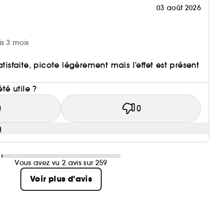
03 août 2026
is 3 mois
atisfaite, picote légèrement mais l’effet est présent
i
été utile ?
0
0
u
Vous avez vu 2 avis sur 259
Voir plus d'avis