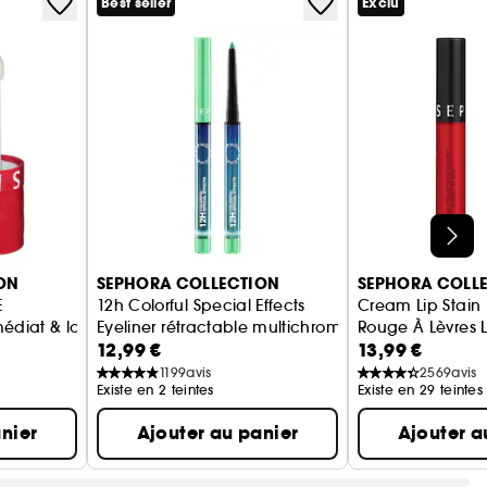
Best seller
Exclu
limitée, avec les 4 teintes et leurs 4 intensités. À
ON
SEPHORA COLLECTION
SEPHORA COLL
E
12h Colorful Special Effects
Cream Lip Stain
édiat & long terme, Hydratation 12H
Eyeliner rétractable multichrome
Rouge À Lèvres 
12,99 €
13,99 €
1199
avis
2569
avis
Existe en 2 teintes
Existe en 29 teintes
nier
Ajouter au panier
Ajouter a