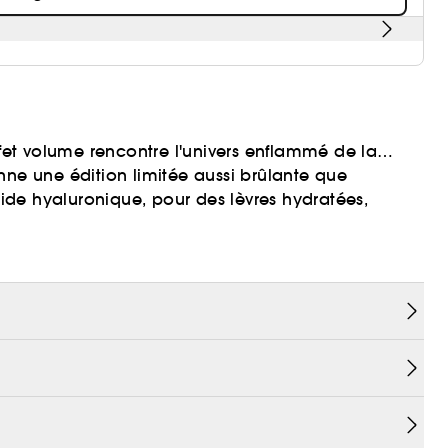
et volume rencontre l'univers enflammé de la
e une édition limitée aussi brûlante que
acide hyaluronique, pour des lèvres hydratées,
uces mythiques de la marque : à vous de choisir
.
chaque teinte monte d'un cran dans l'intensité.