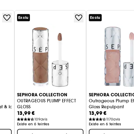
Exclu
Exclu
SEPHORA COLLECTION
SEPHORA COLLECTI
OUTRAGEOUS PLUMP EFFECT
Outrageous Plump Ef
t & long terme, Hydratation 12H
GLOSS
Gloss Repulpant
13,99 €
13,99 €
GLOSS OUTRAGEOUS EFFET VOLUME
109
avis
1170
avis
Existe en 6 teintes
Existe en 6 teintes