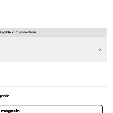
éligible aux promotions
gasin
n magasin