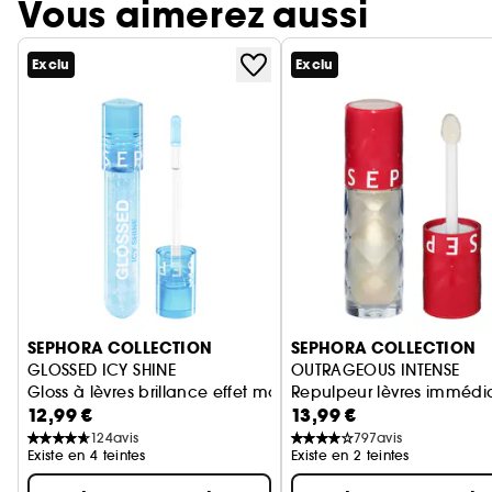
Vous aimerez aussi
Exclu
Exclu
Ignorer le carrousel produits
SEPHORA COLLECTION
SEPHORA COLLECTION
GLOSSED ICY SHINE
OUTRAGEOUS INTENSE
Gloss à lèvres brillance effet mouillé
Repulpeur lèvres immédia
12,99 €
13,99 €
124
avis
797
avis
Existe en 4 teintes
Existe en 2 teintes