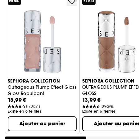
Exclu
Exclu
Ignorer le carrousel produits
SEPHORA COLLECTION
SEPHORA COLLECTION
Outrageous Plump Effect Gloss
OUTRAGEOUS PLUMP EFFE
Gloss Repulpant
GLOSS
13,99 €
13,99 €
GLOSS OUTRAGEOUS EFFE
1170
avis
109
avis
Existe en 6 teintes
Existe en 6 teintes
Ajouter au panier
Ajouter au panie