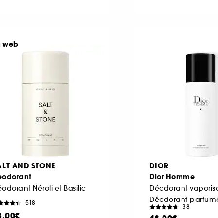
u web
ALT AND STONE
DIOR
eodorant
Dior Homme
odorant Néroli et Basilic
518
38
3,00€