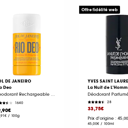
Offre fidélité web
OL DE JANEIRO
YVES SAINT LAUR
io Deo
La Nuit de L'Hom
Deodorant Rechargeable Prune et Vanille
Déodorant Parfumé
28
1640
33,75€
9,90€
,91€
/
100g
Prix d'origine : 45,
45,00€
/
100ml