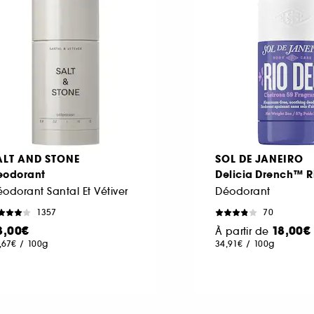
ALT AND STONE
SOL DE JANEIRO
eodorant
Delicia Drench™ R
odorant Santal Et Vétiver
Déodorant
1357
70
3,00€
18,00€
À partir de
,67€
/
100g
34,91€
/
100g