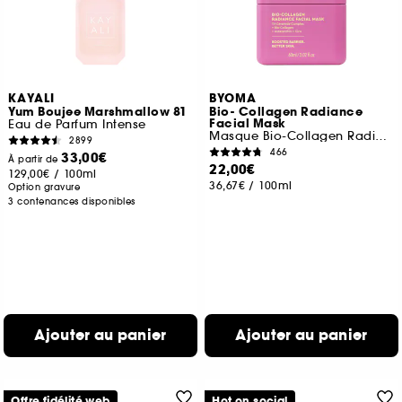
KAYALI
BYOMA
Yum Boujee Marshmallow 81
Bio- Collagen Radiance
Facial Mask
Eau de Parfum Intense
Masque Bio-Collagen Radiance
2899
466
33,00€
À partir de
22,00€
129,00€
/
100ml
36,67€
/
100ml
Option gravure
3 contenances disponibles
Ajouter au panier
Ajouter au panier
Offre fidélité web
Hot on social