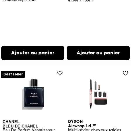
47,14€
/
100ml
31 teintes disponibles
Ajouter au panier
Ajouter au panier
Best seller
DYSON
CHANEL
Airwrap i.d.™
BLEU DE CHANEL
Multi-styler cheveux raides à ondulés
Eau De Parfum Vaporisateur