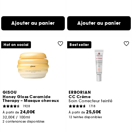
Ajouter au panier
Ajouter au panier
Hot on social
Best seller
GISOU
ERBORIAN
Honey Gloss Ceramide
CC Crème
Therapy – Masque cheveux
Soin Correcteur teinté
1928
1718
24,00€
25,50€
À partir de
À partir de
32,00€
/
100ml
12 teintes disponibles
2 contenances disponibles