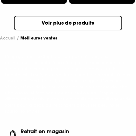
Voir plus de produits
Accueil
Meilleures ventes
L’engagement de Sephora : proposer à tous, des
cosmétiques, alliant efficacité et plaisir, sans concession
sur la qualité ni sur le prix. Parce que le pouvoir de la
beauté est illimité, nous voulons le rendre accessible à tous
: mascara, fond de teint, anticernes, rouge à lèvres mat,
sérum, crème de jour ou crème de nuit ou encore douche
ultra-sensoriel font partis de nos best-sellers. Stop aux
diktats stéréotypés, place aux produits de maquillage et de
soins pour la peau qui répondent à tous les besoins et
toutes les envies.
Retrait en magasin