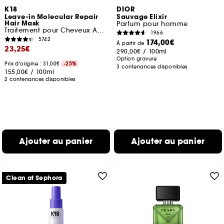
K18
DIOR
Leave-in Molecular Repair
Sauvage Elixir
Hair Mask
Parfum pour homme
Traitement pour Cheveux Abîmés
1966
5742
174,00€
À partir de
23,25€
290,00€
/
100ml
Option gravure
Prix d'origine : 31,00€
-25%
3 contenances disponibles
155,00€
/
100ml
2 contenances disponibles
Ajouter au panier
Ajouter au panier
Clean at Sephora