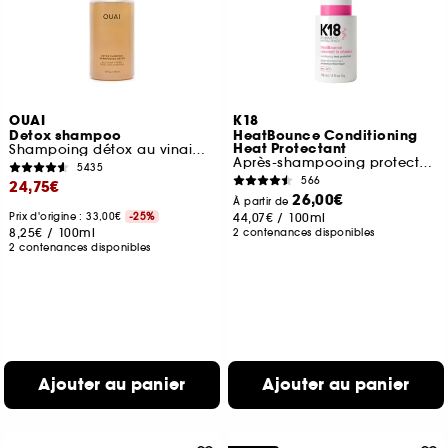
OUAI
K18
Detox shampoo
HeatBounce Conditioning
Heat Protectant
Shampoing détox au vinaigre de cidre
Après-shampooing protecteur de chaleur
5435
566
24,75€
26,00€
À partir de
Prix d'origine : 33,00€
-25%
44,07€
/
100ml
8,25€
/
100ml
2 contenances disponibles
2 contenances disponibles
Ajouter au panier
Ajouter au panier