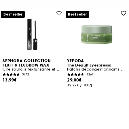
Best seller
Best seller
SEPHORA COLLECTION
YEPODA
FLUFF & FIX BROW WAX
The Depuff Eyespresso
Cire sourcils texturisante et fixante
Patchs décongestionnants à la caféine et au thé vert
3772
1261
13,99€
29,00€
32,22€
/
100g