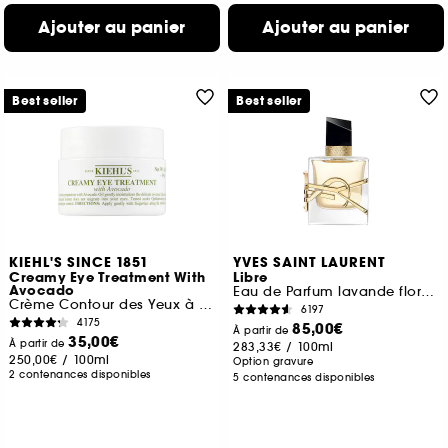
Ajouter au panier
Ajouter au panier
Best seller
Best seller
KIEHL'S SINCE 1851
YVES SAINT LAURENT
Creamy Eye Treatment With
Libre
Avocado
Eau de Parfum lavande florale rechargeable pour femme
Crème Contour des Yeux à l’Avocat
6197
4175
85,00€
À partir de
35,00€
À partir de
283,33€
/
100ml
250,00€
/
100ml
Option gravure
2 contenances disponibles
5 contenances disponibles