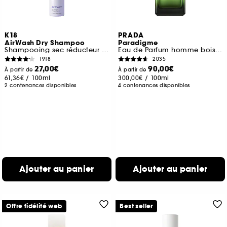
K18
PRADA
AirWash Dry Shampoo
Paradigme
Shampooing sec réducteur de sébum et anti-odeurs
Eau de Parfum homme boisée ambrée rechargeable
1918
2035
27,00€
90,00€
À partir de
À partir de
61,36€
/
100ml
300,00€
/
100ml
2 contenances disponibles
4 contenances disponibles
Ajouter au panier
Ajouter au panier
Offre fidélité web
Best seller