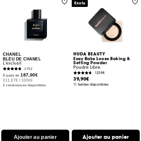
Exclu
HUDA BEAUTY
CHANEL
Easy Bake Loose Baking &
BLEU DE CHANEL
Setting Powder
L'exclusif
Poudre Libre
1752
12598
187,00€
À partir de
39,90€
311,67€
/
100ml
11 teintes disponibles
2 contenances disponibles
Ajouter au panier
Ajouter au panier