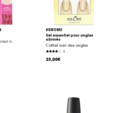
N
HEROME
Set essentiel pour ongles
abimés
Poudre effet miroir pour ongles
Coffret soin des ongles
3
23,00€