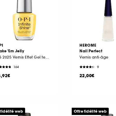
PI
HEROME
ke 'Em Jelly
Nail Perfect
Eté 2025 Vernis Effet Gel tenue jusqu'à 11 jours
Vernis anti-âge
164
9
4,92€
22,00€
 fidélité web
Offre fidélité web