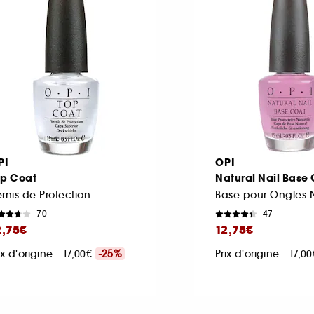
PI
OPI
op Coat
Natural Nail Base
rnis de Protection
Base pour Ongles N
70
47
2,75€
12,75€
ix d'origine : 17,00€
-25%
Prix d'origine : 17,0