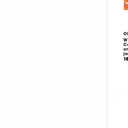
Rose (35)
Rouge (19)
Transparent
(52)
O
Wh
Co
on
Vert (19)
Violet (19)
jo
1