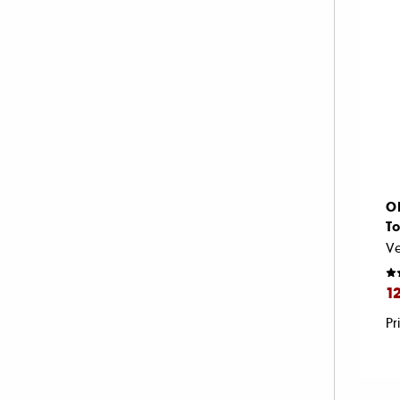
O
T
Ve
1
Pr