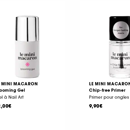
E MINI MACARON
LE MINI MACARO
looming Gel
Chip-free Primer
l à Nail Art
Primer pour ongles
2,00€
9,90€