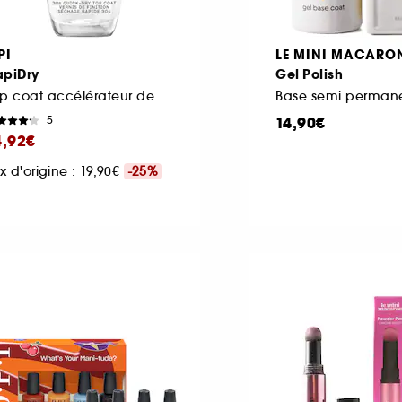
PI
LE MINI MACARO
apiDry
Gel Polish
Top coat accélérateur de séchage tenue et brillance jusqu'à 7 jours
Base semi perman
14,90€
5
4,92€
ix d'origine : 19,90€
-25%