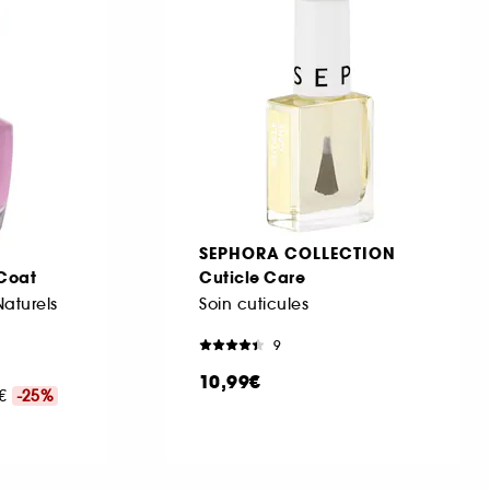
SEPHORA COLLECTION
 Coat
Cuticle Care
aturels
Soin cuticules
9
10,99€
0€
-25%