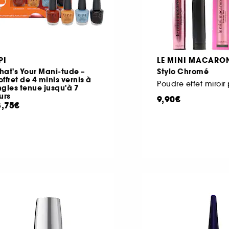
PI
LE MINI MACARO
at's Your Mani-tude –
Stylo Chromé
ffret de 4 minis vernis à
gles tenue jusqu'à 7
urs
9,90€
8,75€