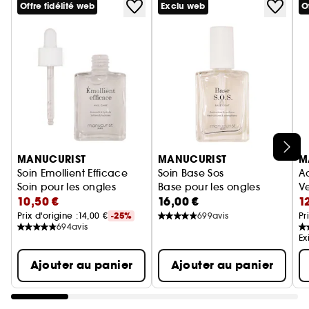
Offre fidélité web
Exclu web
O
Ignorer le carrousel produits
MANUCURIST
MANUCURIST
M
Soin Emollient Efficace
Soin Base Sos
A
Soin pour les ongles
Base pour les ongles
V
10,50 €
16,00 €
1
Prix d'origine :
14,00 €
-25%
699
avis
Pr
694
avis
Ex
Ajouter au panier
Ajouter au panier