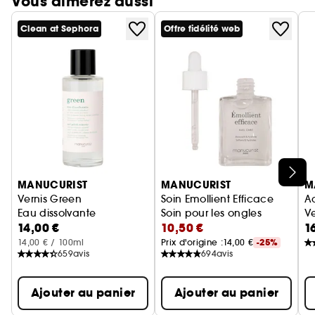
Vous aimerez aussi
Clean at Sephora
Offre fidélité web
Ignorer le carrousel produits
MANUCURIST
MANUCURIST
M
Vernis Green
Soin Emollient Efficace
Ac
Eau dissolvante
Soin pour les ongles
V
14,00 €
10,50 €
1
14,00 € / 100ml
Prix d'origine :
14,00 €
-25%
659
avis
694
avis
Ajouter au panier
Ajouter au panier