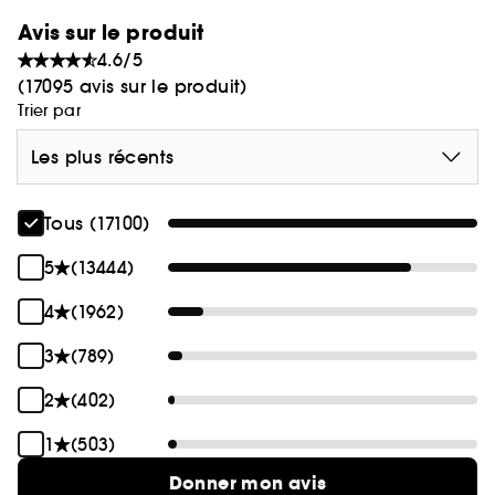
Avis sur le produit
4.6/5
(17095 avis sur le produit)
Trier par
Les plus récents
Tous (17100)
5
(13444)
4
(1962)
3
(789)
2
(402)
1
(503)
Donner mon avis