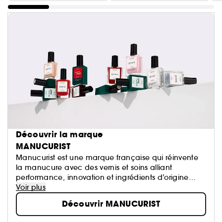
Découvrir la marque
MANUCURIST
Manucurist est une marque française qui réinvente
la manucure avec des vernis et soins alliant
performance, innovation et ingrédients d’origine
naturelle. Des formules plus clean pour des ongles
Voir plus
sublimés, sans compromis sur la couleur ou la tenue.
Découvrir MANUCURIST
Your nails but better !