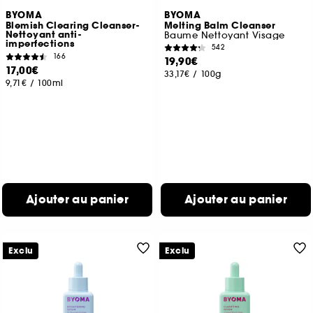
BYOMA
BYOMA
Blemish Clearing Cleanser-
Melting Balm Cleanser
Nettoyant anti-
Baume Nettoyant Visage
imperfections
542
166
19,90€
17,00€
33,17€
/
100g
9,71€
/
100ml
Ajouter au panier
Ajouter au panier
Exclu
Exclu