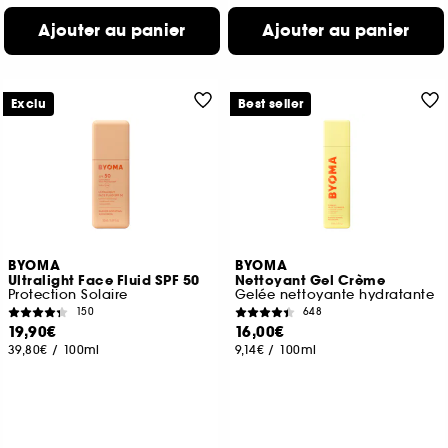
Ajouter au panier
Ajouter au panier
Exclu
Best seller
BYOMA
BYOMA
Ultralight Face Fluid SPF 50
Nettoyant Gel Crème
Protection Solaire
Gelée nettoyante hydratante
150
648
19,90€
16,00€
39,80€
/
100ml
9,14€
/
100ml