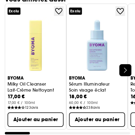
Exclu
Exclu
Ignorer le carrousel produits
BYOMA
BYOMA
B
Milky Oil Cleanser
Sérum Illuminateur
Re
Lait-Crème Nettoyant
Soin visage éclat
T
17,00 €
18,00 €
1
an
17,00 € / 100ml
60,00 € / 100ml
123
avis
238
avis
Ajouter au panier
Ajouter au panier