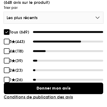
(648 avis sur le produit)
Trier par
Les plus récents
Tous (649)
5
(443)
4
(118)
3
(39)
2
(23)
1
(26)
Donner mon avis
Conditions de publication des avis