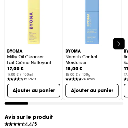
Ignorer le carrousel produits
BYOMA
BYOMA
B
Milky Oil Cleanser
Blemish Control
B
Lait-Crème Nettoyant
Moisturizer
So
17,00 €
18,00 €
1
Crème hydratante anti imperf
17,00 € / 100ml
15,00 € / 100g
17
123
avis
243
avis
Ajouter au panier
Ajouter au panier
Avis sur le produit
4.4/5