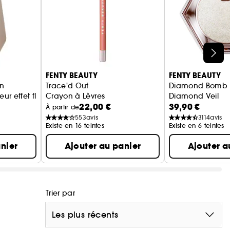
FENTY BEAUTY
FENTY BEAUTY
on
Trace'd Out
Diamond Bomb A
ur effet flouté
Crayon à Lèvres
Diamond Veil
22,00 €
39,90 €
Illuminateur de t
À partir de
553
avis
3114
avis
Existe en 16 teintes
Existe en 6 teintes
nier
Ajouter au panier
Ajouter a
Trier par
Les plus récents