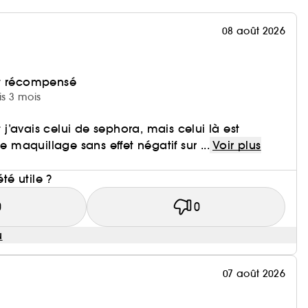
08 août 2026
et récompensé
is 3 mois
t j’avais celui de sephora, mais celui là est
le maquillage sans effet négatif sur ...
Voir plus
i
été utile ?
0
0
u
07 août 2026