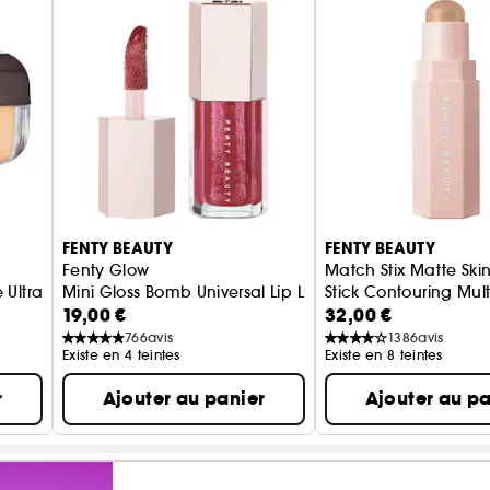
FENTY BEAUTY
FENTY BEAUTY
Fenty Glow
Match Stix Matte Skin
 Ultra-fine
Mini Gloss Bomb Universal Lip Luminizer
Stick Contouring Mul
19,00 €
32,00 €
766
avis
1386
avis
Existe en 4 teintes
Existe en 8 teintes
r
Ajouter au panier
Ajouter au pa