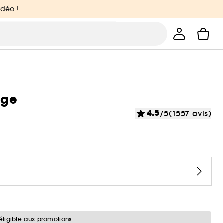
idéo !
age
4.5
/5
(1557 avis)
éligible aux promotions