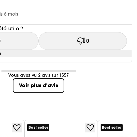
is 6 mois
i
été utile ?
0
0
u
Vous avez vu 2 avis sur 1557
Voir plus d'avis
Best seller
Best seller