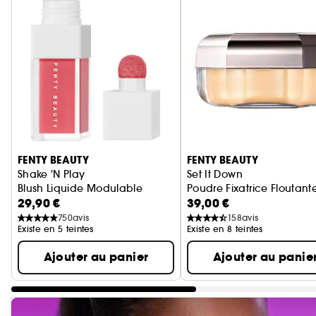
Ignorer le carrousel produits
FENTY BEAUTY
FENTY BEAUTY
Shake 'N Play
Set It Down
Blush Liquide Modulable
Poudre Fixatrice Floutante
29,90 €
39,00 €
750
avis
158
avis
Existe en 5 teintes
Existe en 8 teintes
Ajouter au panier
Ajouter au panie