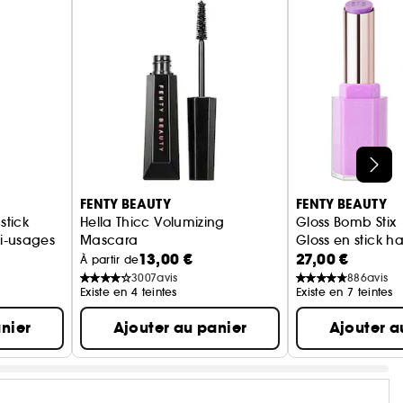
FENTY BEAUTY
FENTY BEAUTY
stick
Hella Thicc Volumizing
Gloss Bomb Stix
ti-usages
Mascara
Gloss en stick h
13,00 €
27,00 €
Mascara volumateur
À partir de
3007
avis
886
avis
Existe en 4 teintes
Existe en 7 teintes
nier
Ajouter au panier
Ajouter a