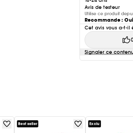
18-24 ans
Avis de testeur
Utilise ce produit depu
Recommande : Ou
Cet avis vous a-t-il 
Signaler ce conten
Best seller
Exclu