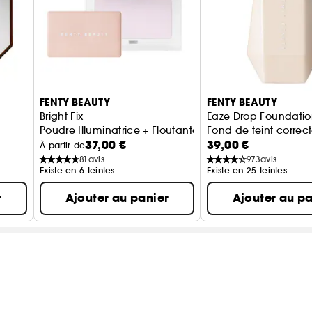
FENTY BEAUTY
FENTY BEAUTY
h
Bright Fix
Eaze Drop Foundati
Poudre Illuminatrice + Floutante
Fond de teint correcte
37,00 €
39,00 €
À partir de
81
avis
973
avis
Existe en 6 teintes
Existe en 25 teintes
r
Ajouter au panier
Ajouter au pa