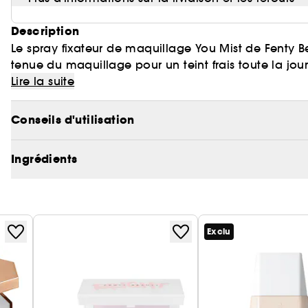
Description
Le spray fixateur de maquillage You Mist de Fenty B
tenue du maquillage pour un teint frais toute la jour
naturel qui dure plus longtemps
Lire la suite
Fixez votre maquillage et hydratez votre peau avec c
Conseils d'utilisation
parfum. La brume ultra-fine dotée du bouclier Invis
pour la protéger contre la pollution et les agression
Ingrédients
tenue prolongée. ​
You Mist rend le maquillage plus résistant à la transpi
tenue de votre maquillage est prolongée jusqu'à 12
Exclu