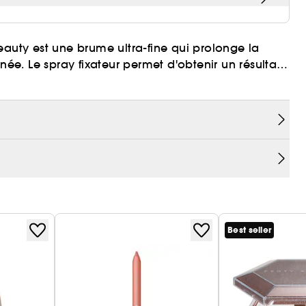
eauty est une brume ultra-fine qui prolonge la
née. Le spray fixateur permet d'obtenir un résultat
e spray fixateur puissant sans alcool et sans
iFlex dépose un voile imperceptible sur votre peau
s extérieures, tout en fixant le maquillage pour une
ration, à l'humidité, au transfert et à l'eau. La
 heures.
Best seller