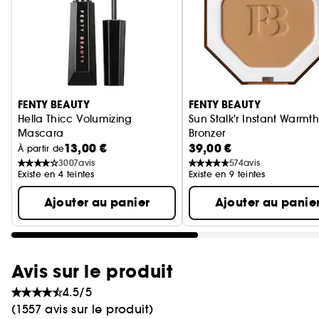
Ignorer le carrousel produits
FENTY BEAUTY
FENTY BEAUTY
Hella Thicc Volumizing
Sun Stalk'r Instant Warmt
Mascara
Bronzer
13,00 €
39,00 €
Mascara volumateur
Poudre Bronzante
À partir de
3007
avis
574
avis
Existe en 4 teintes
Existe en 9 teintes
Ajouter au panier
Ajouter au panie
Avis sur le produit
4.5/5
(1557 avis sur le produit)