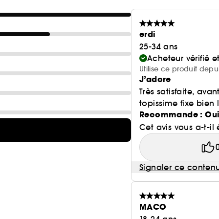
erdi
25-34 ans
Acheteur vérifié 
Utilise ce produit depu
J’adore
Très satisfaite, avan
topissime fixe bien 
Recommande : Ou
Cet avis vous a-t-il 
Signaler ce conten
MACO