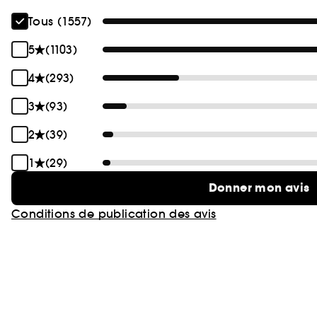
Tous (1557)
5
(1103)
4
(293)
3
(93)
2
(39)
1
(29)
Donner mon avis
Conditions de publication des avis