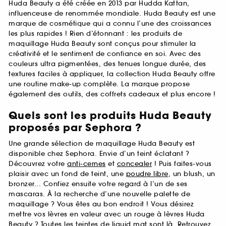
Huda Beauty a été créée en 2013 par Hudda Kattan,
influenceuse de renommée mondiale. Huda Beauty est une
marque de cosmétique qui a connu l’une des croissances
les plus rapides ! Rien d’étonnant : les produits de
maquillage Huda Beauty sont conçus pour stimuler la
créativité et le sentiment de confiance en soi. Avec des
couleurs ultra pigmentées, des tenues longue durée, des
textures faciles à appliquer, la collection Huda Beauty offre
une routine make-up complète. La marque propose
également des outils, des coffrets cadeaux et plus encore !
Quels sont les produits Huda Beauty
proposés par Sephora ?
Une grande sélection de maquillage Huda Beauty est
disponible chez Sephora. Envie d’un teint éclatant ?
Découvrez votre
anti-cernes
et
concealer
! Puis faites-vous
plaisir avec un fond de teint, une
poudre libre
, un blush, un
bronzer... Confiez ensuite votre regard à l’un de ses
mascaras. À la recherche d’une nouvelle palette de
maquillage ? Vous êtes au bon endroit ! Vous désirez
mettre vos lèvres en valeur avec un rouge à lèvres Huda
Beauty ? Toutes les teintes de liquid mat sont là. Retrouvez