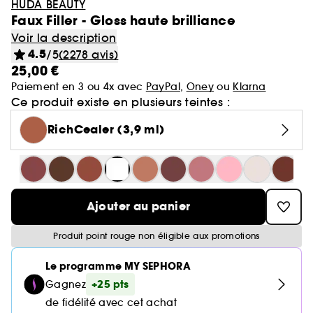
HUDA BEAUTY
Faux Filler - Gloss haute brilliance
Voir la description
4.5
/5
(2278 avis)
25,00 €
Paiement en 3 ou 4x avec
PayPal
,
Oney
ou
Klarna
Ce produit existe en plusieurs teintes :
RichCealer (3,9 ml)
Ajouter au panier
Produit point rouge non éligible aux promotions
Le programme MY SEPHORA
+25 pts
Gagnez
de fidélité avec cet achat