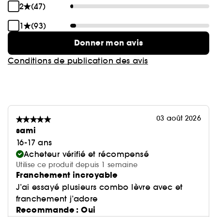
2
(47)
- Bombshell
- Foxy
1
(93)
POINTS FORTS:
- Coco
Donner mon avis
- Honey
- Posh
- Hydratant
Conditions de publication des avis
- Sugar baby
- Sensation confortable
- UUU-Baby
- Lèvres plus intenses et pulpeuses
- She Fire
- She Glitzy
- She Flirty
03 août 2026
sami
16-17 ans
Acheteur vérifié et récompensé
Utilise ce produit depuis 1 semaine
Franchement incroyable
J’ai essayé plusieurs combo lèvre avec et
franchement j’adore
Recommande : Oui