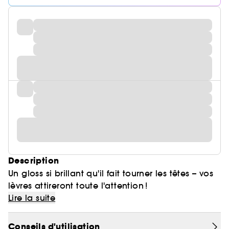
Description
Un gloss si brillant qu'il fait tourner les têtes – vos
lèvres attireront toute l'attention !
Un gloss nourrissant, pour des lèvres plus
Lire la suite
brillantes et plus pulpeuses – il lisse et atténue les
ridules en comblant les lèvres, sans créer de
Conseils d'utilisation