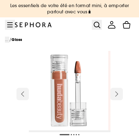
Aller au menu
Aller au contenu principal
Aller au pied de page
Les essentiels de votre été en format mini, à emporter
partout avec vous🧳
/
...
Gloss