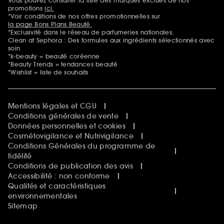
Vous pouvez consulter la liste des marques exclues de nos
Mentions additionnelles
Clean at Sephora
promotions
ici.
Idées & Inspirations Beauté
*Voir conditions de nos offres promotionnelles sur
la page Bons Plans Beauté.
*Exclusivité dans le réseau de parfumeries nationales.
Clean at Sephora : Des formules aux ingrédients sélectionnés avec
soin
*k-beauty = beauté coréenne
*Beauty Trends = tendances beauté
*Wishlist = liste de souhaits
Mentions légales et CGU
Conditions générales de vente
Données personnelles et cookies
Cosmétovigilance et Nutrivigilance
Conditions Générales du programme de
fidélité
Conditions de publication des avis
Accessibilité : non conforme
Qualités et caractéristiques
environnementales
Sitemap