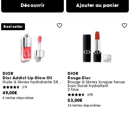
Découvrir
Ajouter au panier
Best seller
DIOR
DIOR
Dior Addict Lip Glow Oil
Rouge Dior
Huile à lèvres hydratante 24 h au fini ultra-brillant
Rouge à lèvres longue tenue
Soin floral hydratant
219
2 finis
49,00€
698
8 teintes disponibles
53,00€
34 teintes disponibles