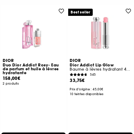
Best seller
DIOR
DIOR
Duo Dior Addict Rosy- Eau
Dior Addict Lip Glow
de parfum et huile à lèvres
Baume à lèvres hydratant 48 h, couleur activée par le pH
hydratante
545
158,00€
33,75€
2 produits
Prix d'origine : 45,00€
10 teintes disponibles