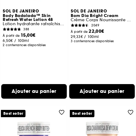
SOL DE JANEIRO
SOL DE JANEIRO
Body Badalada™ Skin
Bom Dia Bright Cream
Refresh Water Lotion 48
Crème Corps Nourrissante et Exfoliante
Lotion hydratante rafraîchissante
2049
388
22,00€
À partir de
15,00€
À partir de
29,33€
/
100ml
6,50€
/
100ml
3 contenances disponibles
2 contenances disponibles
Ajouter au panier
Ajouter au panier
Best seller
Best seller