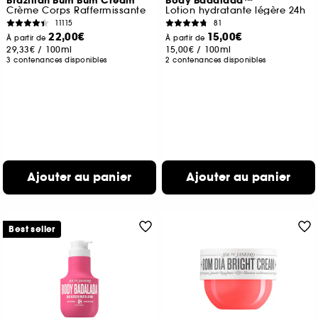
Brazilian Bum Bum Cream
Body Badalada™
Crème Corps Raffermissante
Lotion hydratante légère 24h
11115
81
22,00€
15,00€
À partir de
À partir de
29,33€
/
100ml
15,00€
/
100ml
3 contenances disponibles
2 contenances disponibles
Ajouter au panier
Ajouter au panier
Best seller