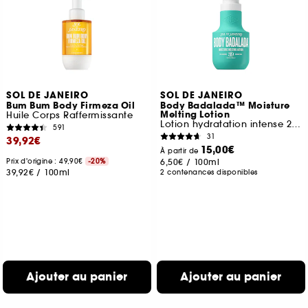
SOL DE JANEIRO
SOL DE JANEIRO
Bum Bum Body Firmeza Oil
Body Badalada™ Moisture
Melting Lotion
Huile Corps Raffermissante
Lotion hydratation intense 24h
591
31
39,92€
15,00€
À partir de
Prix d'origine : 49,90€
-20%
6,50€
/
100ml
39,92€
/
100ml
2 contenances disponibles
Ajouter au panier
Ajouter au panier