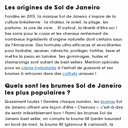
Les origines de Sol de Janeiro
Fondée en 2015, la marque Sol de Janeiro s’inspire de la
culture brésilienne : la chaleur, le soleil, la plage, les
parfums, la joie de vivre... Et surtout, la liberté d'être soi !
Ses soins pour le corps et les cheveux renferment de
nombreux ingrédients d'origine naturelle dont certains issus
de l'Amazonie. Des formules ultra-efficaces et envoûtantes
pour hydrater, apaiser, rafraichir, protéger, fortifier, lisser et
mettre la peau en lumière. Ses gommages, huiles et
shampoings sont autant de best-sellers. Mention spéciale
pour sa
crème hydratante
à l'extrait de guaranà et ses
brumes à retrouver dans des
coffrets
uniques !
Quels sont les brumes Sol de Janeiro
les plus populaires ?
Quasiment toutes ! Derrière chaque numéro, les
brumes
Sol
de Janeiro offrent une façon d'être « Cheirosa », c'est-à-dire
de sentir irrésistiblement bon ! Parmi les brumes Sol de
Janeiro best-seller, on compte la brume 68 (jardin luxuriant
en bord de mer), la brume 40 (glamour & carnaval), la