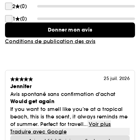
de la tête aux pieds — le tout en formats voyage.
2
(0)
Ce coffret est également parfait à offrir, pour soi
1
(0)
ou pour un proche, offrant une routine complète
de la tête aux pieds — le tout en formats voyage.
Donner mon avis
Conditions de publication des avis
25 juil. 2026
Jennifer
Avis spontané sans confirmation d'achat
Would get again
If you want to smell like you’re at a tropical
beach, this is the scent, it always reminds me
of summer. Perfect for travell...
Voir plus
Traduire avec Google