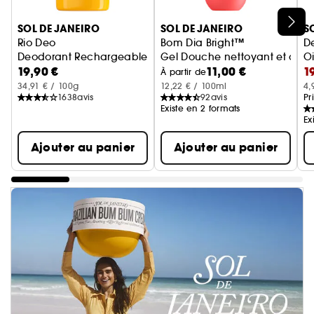
Ignorer le carrousel produits
SOL DE JANEIRO
SOL DE JANEIRO
S
Rio Deo
Bom Dia Bright™
D
Deodorant Rechargeable Prune et Vanille
Gel Douche nettoyant et clari
Oi
19,90 €
11,00 €
1
H
À partir de
34,91 € / 100g
12,22 € / 100ml
4,
1638
avis
92
avis
Pr
Existe en 2 formats
Ex
Ajouter au panier
Ajouter au panier