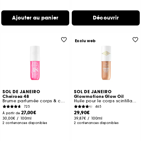
Ajouter au panier
Découvrir
Exclu web
SOL DE JANEIRO
SOL DE JANEIRO
Cheirosa 48
Glowmotions Glow Oil
Brume parfumée corps & cheveux
Huile pour le corps scintillante & nourissante
725
465
27,00€
29,90€
À partir de
30,00€
/
100ml
39,87€
/
100ml
2 contenances disponibles
2 contenances disponibles