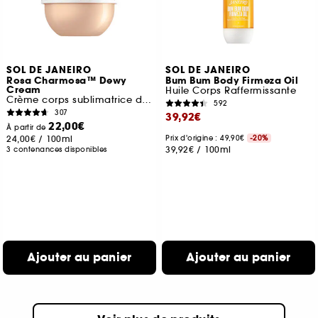
SOL DE JANEIRO
SOL DE JANEIRO
Rosa Charmosa™ Dewy
Bum Bum Body Firmeza Oil
Cream
Huile Corps Raffermissante
Crème corps sublimatrice d'éclat
592
307
39,92€
22,00€
À partir de
24,00€
/
100ml
Prix d'origine : 49,90€
-20%
39,92€
/
100ml
3 contenances disponibles
Ajouter au panier
Ajouter au panier