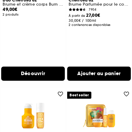
Duo Cheirosa 62
Cheirosa 62
Brume et crème corps Bum Bum
Brume Parfumée pour le corps et les cheveux
49,00€
7904
27,00€
2 produits
À partir de
30,00€
/
100ml
2 contenances disponibles
Découvrir
Ajouter au panier
Best seller