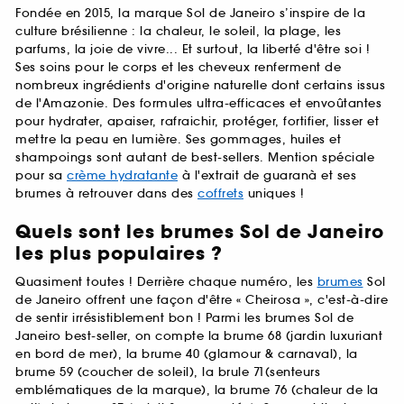
Fondée en 2015, la marque Sol de Janeiro s’inspire de la
culture brésilienne : la chaleur, le soleil, la plage, les
parfums, la joie de vivre... Et surtout, la liberté d'être soi !
Ses soins pour le corps et les cheveux renferment de
nombreux ingrédients d'origine naturelle dont certains issus
de l'Amazonie. Des formules ultra-efficaces et envoûtantes
pour hydrater, apaiser, rafraichir, protéger, fortifier, lisser et
mettre la peau en lumière. Ses gommages, huiles et
shampoings sont autant de best-sellers. Mention spéciale
pour sa
crème hydratante
à l'extrait de guaranà et ses
brumes à retrouver dans des
coffrets
uniques !
Quels sont les brumes Sol de Janeiro
les plus populaires ?
Quasiment toutes ! Derrière chaque numéro, les
brumes
Sol
de Janeiro offrent une façon d'être « Cheirosa », c'est-à-dire
de sentir irrésistiblement bon ! Parmi les brumes Sol de
Janeiro best-seller, on compte la brume 68 (jardin luxuriant
en bord de mer), la brume 40 (glamour & carnaval), la
brume 59 (coucher de soleil), la brule 71(senteurs
emblématiques de la marque), la brume 76 (chaleur de la