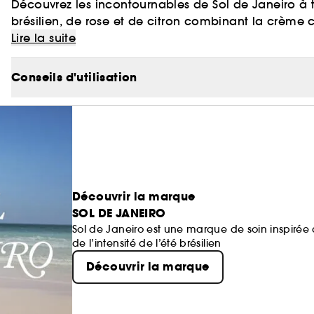
Découvrez les incontournables de Sol de Janeiro à 
brésilien, de rose et de citron combinant la crème 
raffermie et nourrie et la brume parfumée Cheirosa 6
Lire la suite
routine.
Conseils d'utilisation
Découvrir la marque
SOL DE JANEIRO
Sol de Janeiro est une marque de soin inspirée d
de l’intensité de l’été brésilien
Découvrir la marque