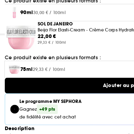
Ce produit existe en plusieurs formats :
90ml
30,00 € / 100ml
SOL DE JANEIRO
Beija Flor Elasti-Cream - Crème Corps Hydrata
22,00 €
29,33 € / 100ml
Ce produit existe en plusieurs formats :
75ml
29,33 € / 100ml
Ajouter au 
Le programme MY SEPHORA
+49 pts
Gagnez
de fidélité avec cet achat
Description