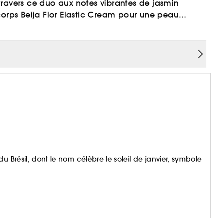
travers ce duo aux notes vibrantes de jasmin
corps Beija Flor Elastic Cream pour une peau
8. Sentez-vous irrésistible à chaque étape de votre
u Brésil, dont le nom célèbre le soleil de janvier, symbole