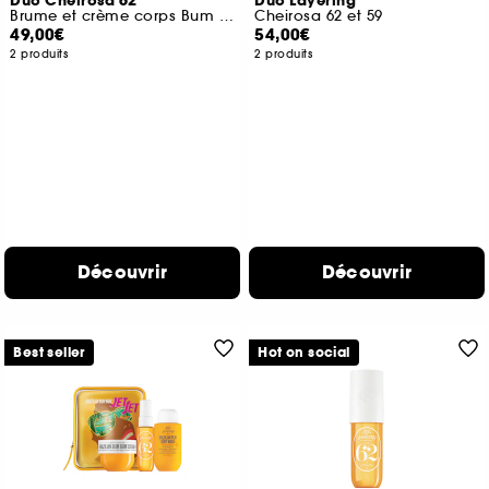
Duo Cheirosa 62
Duo Layering
Brume et crème corps Bum Bum
Cheirosa 62 et 59
49,00€
54,00€
2 produits
2 produits
Découvrir
Découvrir
Best seller
Hot on social