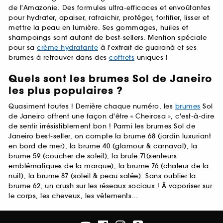
de l'Amazonie. Des formules ultra-efficaces et envoûtantes
pour hydrater, apaiser, rafraichir, protéger, fortifier, lisser et
mettre la peau en lumière. Ses gommages, huiles et
shampoings sont autant de best-sellers. Mention spéciale
pour sa
crème hydratante
à l'extrait de guaranà et ses
brumes à retrouver dans des
coffrets
uniques !
Quels sont les brumes Sol de Janeiro
les plus populaires ?
Quasiment toutes ! Derrière chaque numéro, les
brumes
Sol
de Janeiro offrent une façon d'être « Cheirosa », c'est-à-dire
de sentir irrésistiblement bon ! Parmi les brumes Sol de
Janeiro best-seller, on compte la brume 68 (jardin luxuriant
en bord de mer), la brume 40 (glamour & carnaval), la
brume 59 (coucher de soleil), la brule 71(senteurs
emblématiques de la marque), la brume 76 (chaleur de la
nuit), la brume 87 (soleil & peau salée). Sans oublier la
brume 62, un crush sur les réseaux sociaux ! À vaporiser sur
le corps, les cheveux, les vêtements...