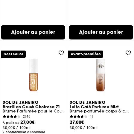
Ajouter au panier
Ajouter au panier
Best seller
Avant-première
SOL DE JANEIRO
SOL DE JANEIRO
Brazilian Crush Cheirosa 71
Leite Café Perfume Mist
Brume Parfumée pour le Corps et les cheveux
Brume parfumée corps & cheveux
2745
17
27,00€
27,00€
À partir de
30,00€
/
100ml
30,00€
/
100ml
2 contenances disponibles