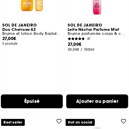
SOL DE JANEIRO
SOL DE JANEIRO
Duo Cheirosa 62
Leite Néctar Perfume Mist
Brume et lotion Body Badalada
Brume parfumée corps & cheveux
27,00€
47
27,00€
2 produits
30,00€
/
100ml
Épuisé
Ajouter au panier
Best seller
Hot on social