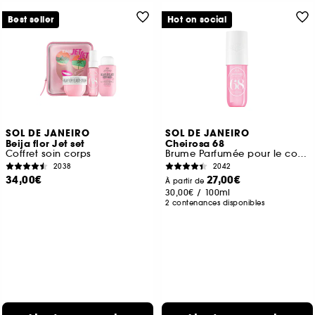
Best seller
Hot on social
SOL DE JANEIRO
SOL DE JANEIRO
Beija flor Jet set
Cheirosa 68
Coffret soin corps
Brume Parfumée pour le corps et les cheveux
2038
2042
34,00€
27,00€
À partir de
30,00€
/
100ml
2 contenances disponibles