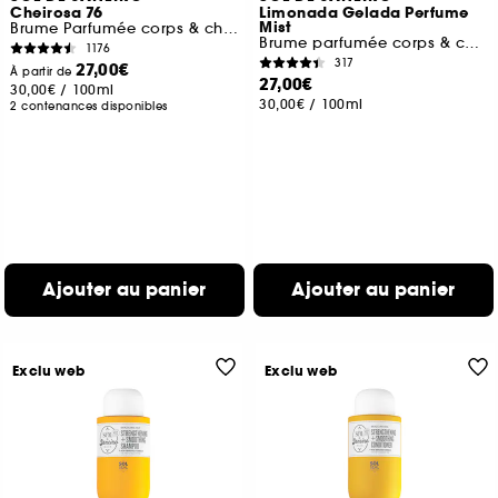
Cheirosa 76
Limonada Gelada Perfume
Mist
Brume Parfumée corps & cheveux
Brume parfumée corps & cheveux
1176
317
27,00€
À partir de
27,00€
30,00€
/
100ml
30,00€
/
100ml
2 contenances disponibles
Ajouter au panier
Ajouter au panier
Exclu web
Exclu web