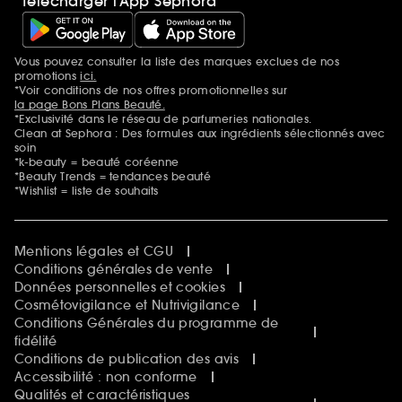
Télécharger l’App Sephora
Vous pouvez consulter la liste des marques exclues de nos
Mentions additionnelles
promotions
ici.
*Voir conditions de nos offres promotionnelles sur
la page Bons Plans Beauté.
*Exclusivité dans le réseau de parfumeries nationales.
Clean at Sephora : Des formules aux ingrédients sélectionnés avec
soin
*k-beauty = beauté coréenne
*Beauty Trends = tendances beauté
*Wishlist = liste de souhaits
Mentions légales et CGU
Conditions générales de vente
Données personnelles et cookies
Cosmétovigilance et Nutrivigilance
Conditions Générales du programme de
fidélité
Conditions de publication des avis
Accessibilité : non conforme
Qualités et caractéristiques