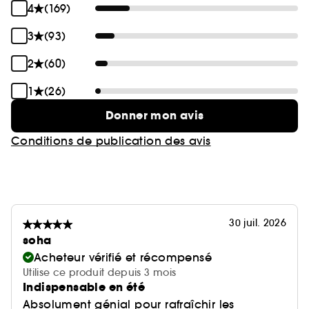
4
(169)
3
(93)
2
(60)
1
(26)
Donner mon avis
Conditions de publication des avis
30 juil. 2026
soha
Acheteur vérifié et récompensé
Utilise ce produit depuis 3 mois
Indispensable en été
Absolument génial pour rafraîchir les