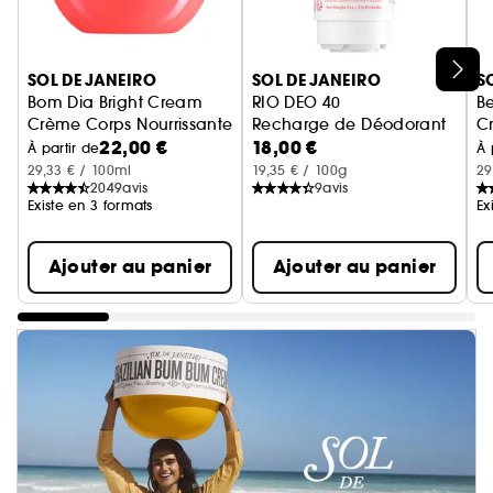
Ignorer le carrousel produits
SOL DE JANEIRO
SOL DE JANEIRO
S
Bom Dia Bright Cream
RIO DEO 40
Be
Crème Corps Nourrissante et Exfoliante
Recharge de Déodorant
Cr
22,00 €
18,00 €
À partir de
À 
29,33 € / 100ml
19,35 € / 100g
29
2049
avis
9
avis
Existe en 3 formats
Ex
Ajouter au panier
Ajouter au panier