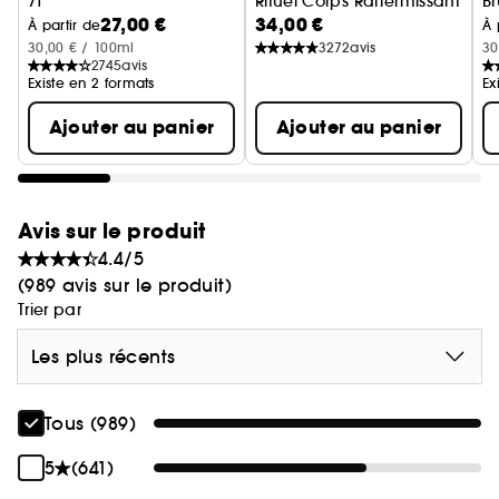
71
Rituel Corps Raffermissant
B
27,00 €
34,00 €
Brume Parfumée pour le Corps et les cheveux
À partir de
À 
30,00 € / 100ml
3272
avis
30
2745
avis
Existe en 2 formats
Ex
Ajouter au panier
Ajouter au panier
Avis sur le produit
4.4/5
(989 avis sur le produit)
Trier par
Les plus récents
Tous (989)
5
(641)