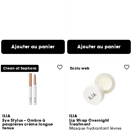
Ajouter au panier
Ajouter au panier
Clean at Sephora
Exclu web
ILIA
ILIA
Eye Stylus – Ombre à
Lip Wrap Overnight
paupières crème longue
Treatment
tenue
Masque hydrantant lèvres