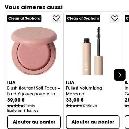
Vous aimerez aussi
Clean at Sephora
Clean at Sephora
C
Ignorer le carrousel produits
ILIA
ILIA
IL
Blush floutant Soft Focus –
Fullest Volumizing
I
Fard à joues poudre sans
Mascara
Ge
39,00 €
33,00 €
2
talc
Mascara
70
avis
1795
avis
Existe en 8 teintes
Ajouter au panier
Ajouter au panier