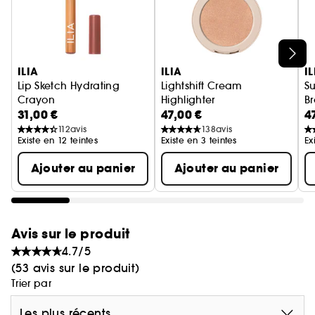
Ignorer le carrousel produits
ILIA
ILIA
IL
Lip Sketch Hydrating
Lightshift Cream
Su
Crayon
Highlighter
B
31,00 €
47,00 €
4
Crayon à Lèvres Hydratant
Highlighter en crème
112
avis
138
avis
Existe en 12 teintes
Existe en 3 teintes
Ex
Ajouter au panier
Ajouter au panier
Avis sur le produit
4.7/5
(53 avis sur le produit)
Trier par
Les plus récents