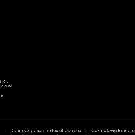
ns
ici.
Beauté.
in
e
Données personnelles et cookies
Cosmétovigilance et