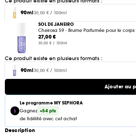
Ce produit existe en plusieurs formats :
90ml
30,00 € / 100ml
SOL DE JANEIRO
Cheirosa 59 - Brume Parfumée pour le corps 
27,00 €
30,00 € / 100ml
Ce produit existe en plusieurs formats :
90ml
30,00 € / 100ml
Ajouter au 
Le programme MY SEPHORA
+54 pts
Gagnez
de fidélité avec cet achat
Description