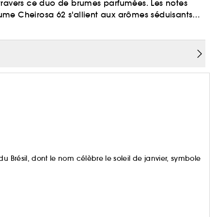
travers ce duo de brumes parfumées. Les notes
me Cheirosa 62 s'allient aux arômes séduisants
sa 59. Ce duo offre deux possibilités : une
its pour une expérience de layering optimale.
u Brésil, dont le nom célèbre le soleil de janvier, symbole