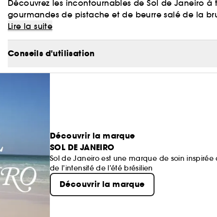
Découvrez les incontournables de Sol de Janeiro à 
gourmandes de pistache et de beurre salé de la bru
d'orchidée vanille et de violette sucrée de la Cheiro
Lire la suite
utilisation individuelle ou bien combinée des produ
Conseils d'utilisation
Découvrir la marque
SOL DE JANEIRO
Sol de Janeiro est une marque de soin inspirée d
de l’intensité de l’été brésilien
Découvrir la marque