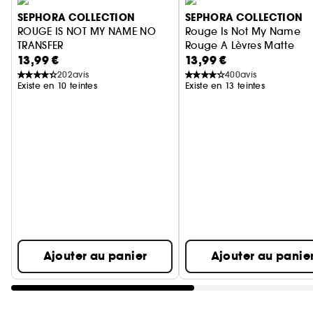
SEPHORA COLLECTION
SEPHORA COLLECTION
ROUGE IS NOT MY NAME NO
Rouge Is Not My Name
TRANSFER
Rouge A Lèvres Matte
13,99 €
13,99 €
Rouge à lèvres mat sans transfert
202
avis
400
avis
Existe en 10 teintes
Existe en 13 teintes
Ignorer le carrousel produits
Ajouter au panier
Ajouter au panie