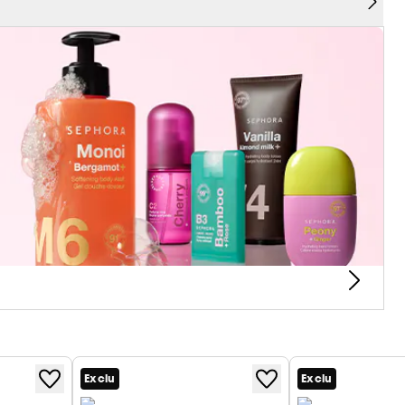
vec fraîcheur et légèreté et garantit un confort
 s’oublie sur les lèvres.
 TOUTES
L’intensité modulable et l'effet lissant de ce
es lèvres » inratable. Dès le premier passage, son
ce des lèvres, faisant du SOFT MATTE & EASY un
ce modulable ce rouge à lèvres liquide mat
t d’un seul passage pour recouvrir les lèvres d’une
et qui tient toute la journée !
HORA COLLECTION
- Pensez à l'utiliser sur les lèvres et
Exclu
Exclu