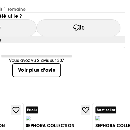
uis 1 semaine
été utile ?
0
0
u
Vous avez vu 2 avis sur 337
Voir plus d'avis
Exclu
Best seller
ON
SEPHORA COLLECTION
SEPHORA COLL