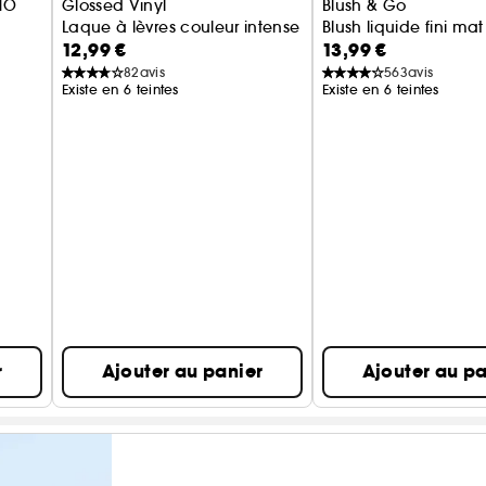
NO
Glossed Vinyl
Blush & Go
Laque à lèvres couleur intense
Blush liquide fini mat
12,99 €
13,99 €
ransfert
82
avis
563
avis
Existe en 6 teintes
Existe en 6 teintes
r
Ajouter au panier
Ajouter au pa