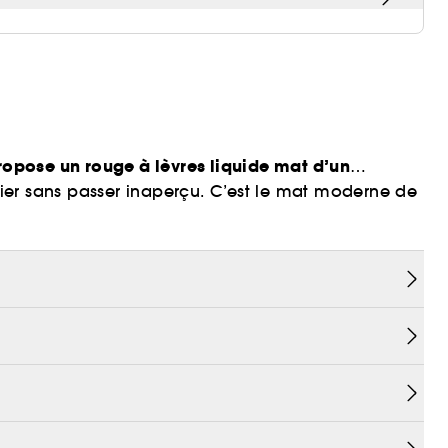
opose un rouge à lèvres liquide mat d’un
ublier sans passer inaperçu. C’est le mat moderne de
e
S
ui lève tous les a priori qu’on peut avoir sur le