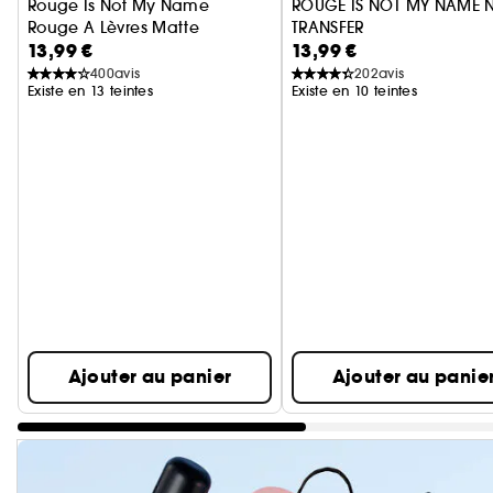
Rouge Is Not My Name
ROUGE IS NOT MY NAME 
Rouge A Lèvres Matte
TRANSFER
13,99 €
13,99 €
Rouge à lèvres mat sans t
400
avis
202
avis
Existe en 13 teintes
Existe en 10 teintes
Ignorer le carrousel produits
Ajouter au panier
Ajouter au panie