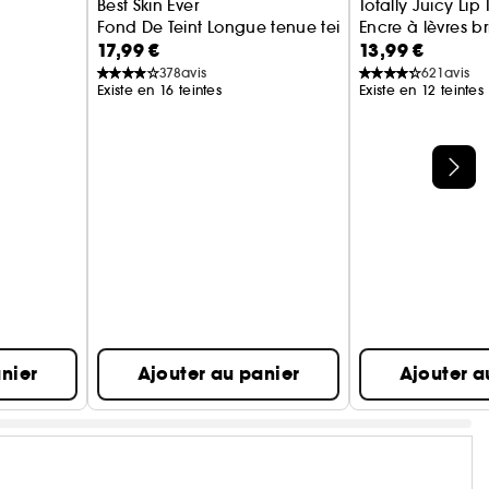
Best Skin Ever
Totally Juicy Lip 
Fond De Teint Longue tenue teint parfait naturel
Encre à lèvres 
17,99 €
13,99 €
378
avis
621
avis
Existe en 16 teintes
Existe en 12 teintes
nier
Ajouter au panier
Ajouter a