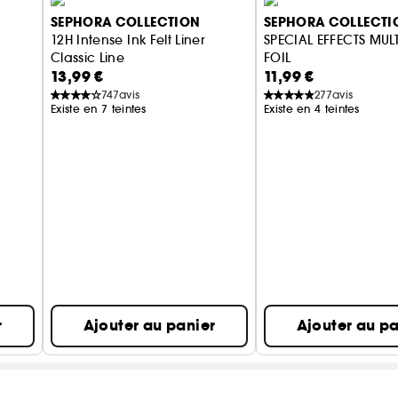
SEPHORA COLLECTION
SEPHORA COLLECTI
12H Intense Ink Felt Liner
SPECIAL EFFECTS MU
Classic Line
FOIL
13,99 €
11,99 €
Eyeliner Feutre Precis et Intense
Fard à paupières mu
747
avis
277
avis
Existe en 7 teintes
Existe en 4 teintes
Vegan :
Des produits sans ingrédient d’origine anim
r
Ajouter au panier
Ajouter au pa