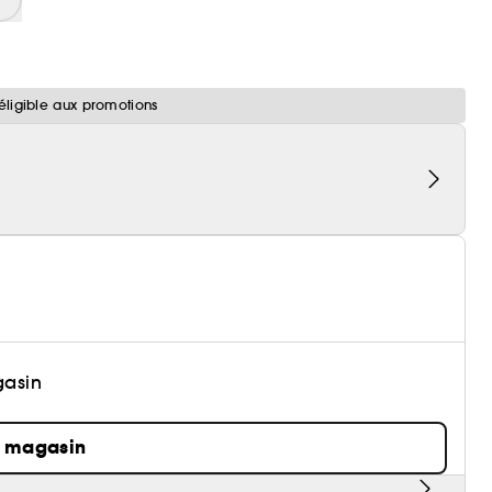
éligible aux promotions
gasin
n magasin