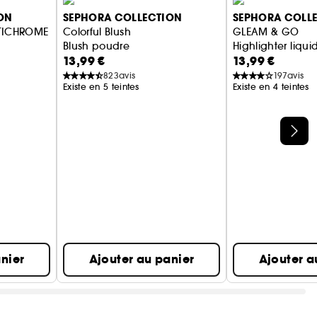
ON
SEPHORA COLLECTION
SEPHORA COLL
LTICHROME
Colorful Blush
GLEAM & GO
Blush poudre
Highlighter liqu
13,99 €
13,99 €
ltichrome
823
avis
197
avis
Existe en 5 teintes
Existe en 4 teintes
ale.
nier
Ajouter au panier
Ajouter a