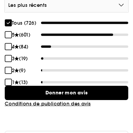
Les plus récents
Tous (726)
5
(601)
4
(84)
3
(19)
2
(9)
1
(13)
Donner mon avis
Conditions de publication des avis