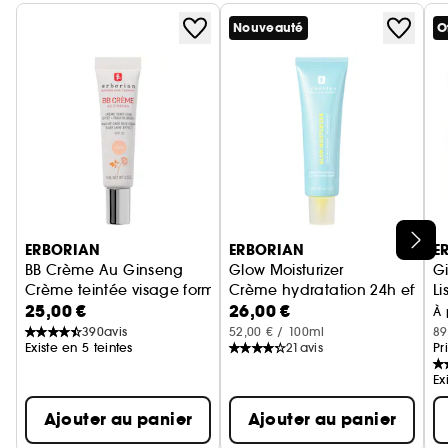
Nouveauté
O
Ignorer le carrousel produits
ERBORIAN
ERBORIAN
E
BB Crème Au Ginseng
Glow Moisturizer
G
Crème teintée visage format voyage
Crème hydratation 24h effet gl
Li
25,00 €
26,00 €
À 
390
avis
52,00 € / 100ml
89
Existe en 5 teintes
21
avis
Pr
Ex
Ajouter au panier
Ajouter au panier