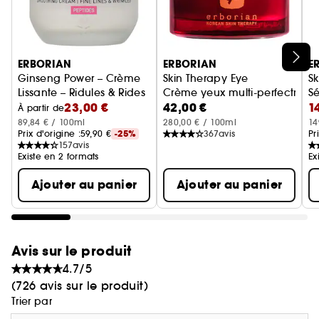
Ignorer le carrousel produits
ERBORIAN
ERBORIAN
E
Ginseng Power – Crème
Skin Therapy Eye
S
Lissante – Ridules & Rides
Crème yeux multi-perfectrice
Sé
23,00 €
42,00 €
1
À partir de
89,84 € / 100ml
280,00 € / 100ml
14
Prix d'origine :
59,90 €
-25%
367
avis
Pr
157
avis
Existe en 2 formats
Ex
Ajouter au panier
Ajouter au panier
Avis sur le produit
4.7/5
(726 avis sur le produit)
Trier par