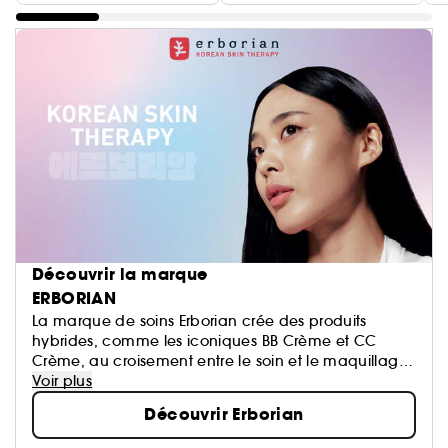
Découvrir la marque
ERBORIAN
La marque de soins Erborian crée des produits
hybrides, comme les iconiques BB Crème et CC
Crème, au croisement entre le soin et le maquillage.
Ils répondent à une volonté précise de la marque :
Voir plus
vous faire redécouvrir votre peau.
Découvrir Erborian
C’EST VOTRE PEAU, SOYEZ-EN FIER.E !