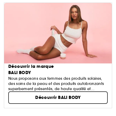
Découvrir la marque
BALI BODY
Nous proposons aux femmes des produits solaires,
des soins de la peau et des produits autobronzants
superbement présentés, de haute qualité et
abordables.
Découvrir BALI BODY
Chez Bali Body, notre objectif est de faire en sorte
que vous puissiez toujours emporter un rayon de
soleil avec vous, en tout lieu et en toute occasion.
Bali Body, un concentré de soleil, dans une bouteille.