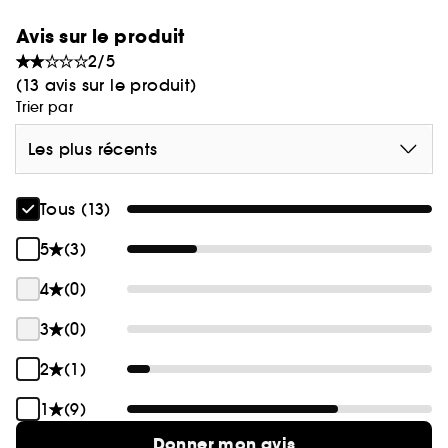
un bronzage foncé mais naturel tout en
Avis sur le produit
nourrissant votre peau pour un bronzage plus
2/5
durable.
(13 avis sur le produit)
Trier par
Les plus récents
Tous (13)
5
(3)
4
(0)
3
(0)
2
(1)
1
(9)
Donner mon avis