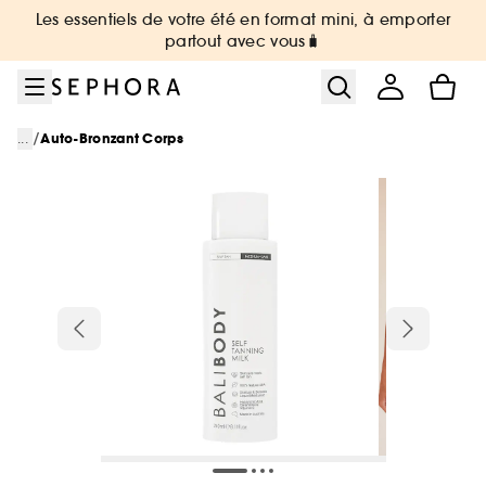
Aller au menu
Aller au contenu principal
Aller au pied de page
Les essentiels de votre été en format mini, à emporter
partout avec vous🧳
/
...
Auto-Bronzant Corps