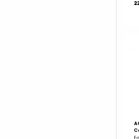
2
A
Co
E