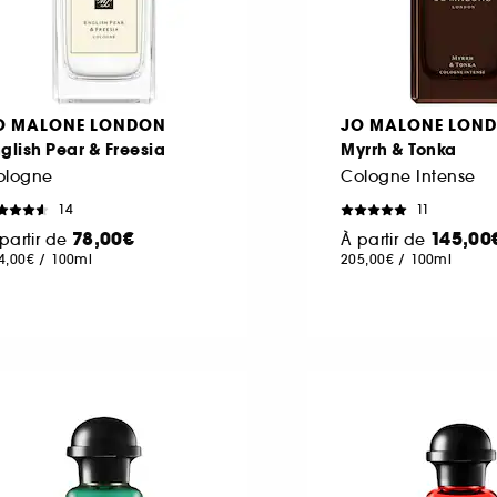
O MALONE LONDON
JO MALONE LON
glish Pear & Freesia
Myrrh & Tonka
ologne
Cologne Intense
14
11
78,00€
145,00
partir de
À partir de
4,00€
/
100ml
205,00€
/
100ml