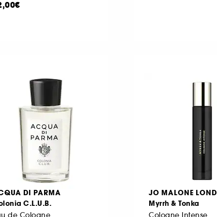
2,00€
CQUA DI PARMA
JO MALONE LON
lonia C.L.U.B.
Myrrh & Tonka
au de Cologne
Cologne Intense