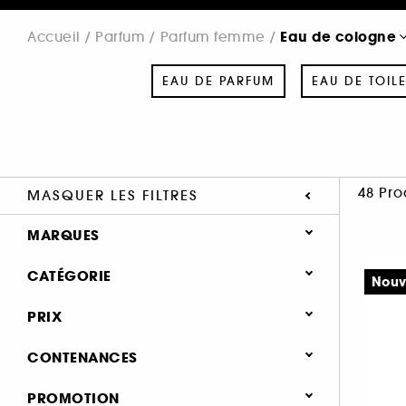
Eau de cologne
Accueil
Parfum
Parfum femme
EAU DE PARFUM
EAU DE TOILE
48 Pro
MASQUER LES FILTRES
MARQUES
CATÉGORIE
Nouv
Parfum
PRIX
ACQUA DI PARMA (6)
Parfum femme
CONTENANCES
HERMÈS (8)
Eau de parfum (1022)
JO MALONE LONDON (29)
51 - 100 ml (39)
PROMOTION
Eau de toilette (253)