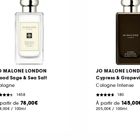
O MALONE LONDON
JO MALONE LON
ood Sage & Sea Salt
Cypress & Grapev
ologne
Cologne Intense
1458
180
78,00€
145,00
partir de
À partir de
4,00€
/
100ml
205,00€
/
100ml