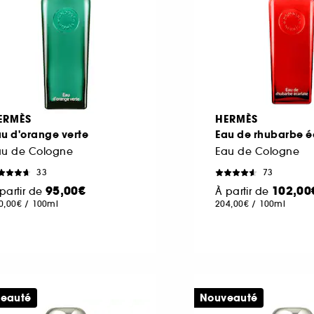
ERMÈS
HERMÈS
u d'orange verte
Eau de rhubarbe é
au de Cologne
Eau de Cologne
33
73
95,00€
102,00
partir de
À partir de
0,00€
/
100ml
204,00€
/
100ml
eauté
Nouveauté