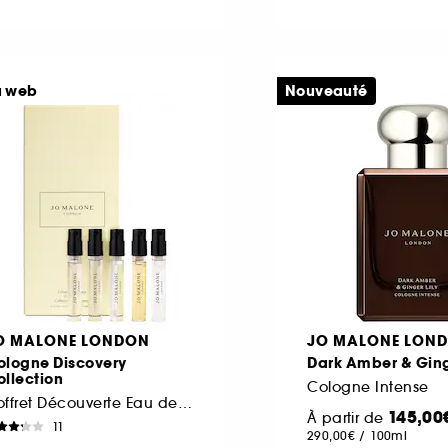
u web
Nouveauté
O MALONE LONDON
JO MALONE LON
ologne Discovery
Dark Amber & Ging
llection
Cologne Intense
Coffret Découverte Eau de Cologne
145,00
À partir de
11
290,00€
/
100ml