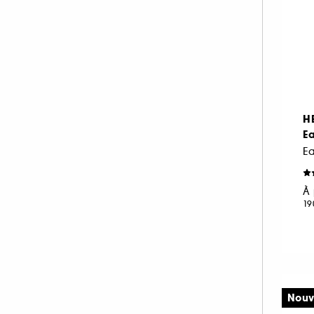
Poudré (1)
Vert (1)
H
Ea
E
À 
19
Nouv