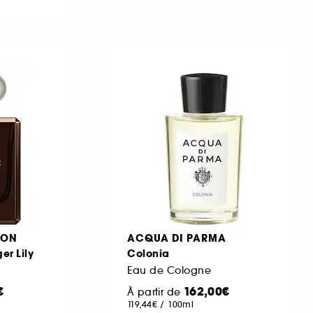
DON
ACQUA DI PARMA
er Lily
Colonia
Eau de Cologne
€
162,00€
À partir de
119,44€
/
100ml