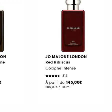
DON
JO MALONE LONDON
ine
Red Hibiscus
Cologne Intense
312
€
145,00€
À partir de
205,00€
/
100ml