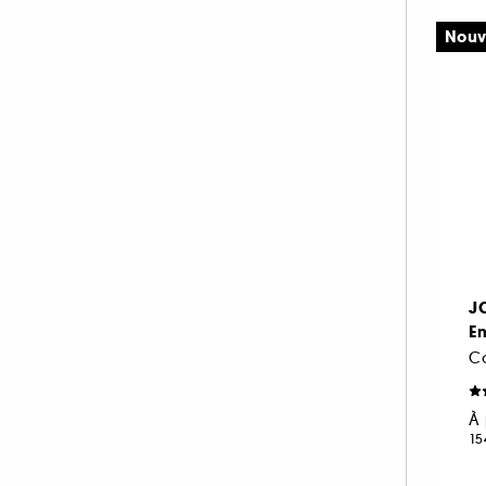
Nouv
J
E
C
À 
15