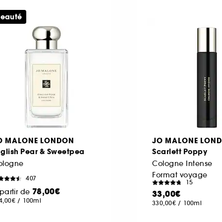
eauté
O MALONE LONDON
JO MALONE LON
nglish Pear & Sweetpea
Scarlett Poppy
ologne
Cologne Intense
Format voyage
407
15
78,00€
partir de
33,00€
4,00€
/
100ml
330,00€
/
100ml