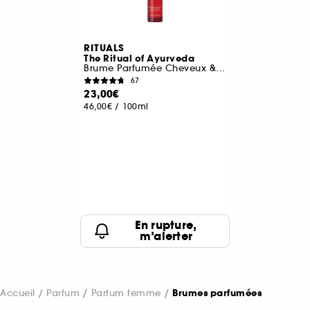
RITUALS
The Ritual of Ayurveda
Brume Parfumée Cheveux & Corps
67
23,00€
46,00€
/
100ml
En rupture,
m’alerter
Accueil
Parfum
Parfum femme
Brumes parfumées