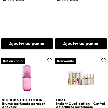
58,00€
/
100ml
38,00€
/
100ml
Ajouter au panier
Ajouter au panier
Hot on social
Nouveauté
SEPHORA COLLECTION
OUAI
Brume parfumée corps et
Instant Ouai-cation – Coffret
cheveux
de brumes parfumées