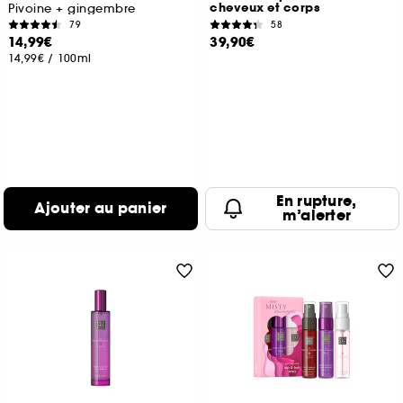
cheveux et corps
Pivoine + gingembre
79
58
14,99€
39,90€
14,99€
/
100ml
En rupture,
Ajouter au panier
m’alerter