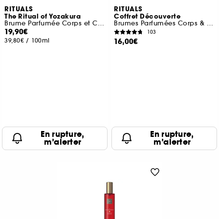
RITUALS
RITUALS
The Ritual of Yozakura
Coffret Découverte
Brume Parfumée Corps et Cheveux
Brumes Parfumées Corps & Cheveux
19,90€
103
39,80€
/
100ml
16,00€
En rupture,
En rupture,
m’alerter
m’alerter