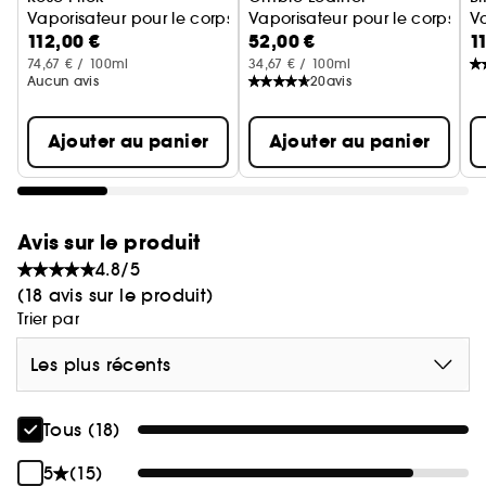
Vaporisateur pour le corps
Vaporisateur pour le corps
Va
112,00 €
52,00 €
1
74,67 € / 100ml
34,67 € / 100ml
Aucun avis
20
avis
Ajouter au panier
Ajouter au panier
Avis sur le produit
4.8/5
(18 avis sur le produit)
Trier par
Les plus récents
Tous (18)
5
(15)