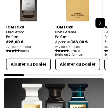
Ignorer le carrousel produits
TOM FORD
TOM FORD
T
Oud Wood
Noir Extreme
Gr
Parfum
Parfum
P
395,00 €
183,00 €
À partir de
À 
790,00 € / 100ml
252,00 € / 100ml
36
10
avis
307
avis
Existe en 2 formats
Ex
Ajouter au panier
Ajouter au panier