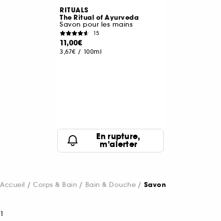
RITUALS
The Ritual of Ayurveda
Savon pour les mains
15
11,00€
3,67€
/
100ml
En rupture,
m’alerter
Accueil
Corps & Bain
Bain & Douche
Savon
1